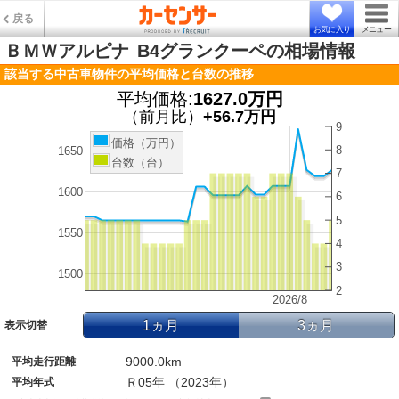
戻る
お気に入り
メニュー
ＢＭＷアルピナ
B4グランクーペの相場情報
該当する中古車物件の平均価格と台数の推移
平均価格:
1627.0万円
（前月比）
+56.7万円
9
価格（万円）
8
1650
台数（台）
7
1600
6
5
1550
4
3
1500
2
2026/8
1ヵ月
3ヵ月
表示切替
9000.0km
平均走行距離
Ｒ05年 （2023年）
平均年式