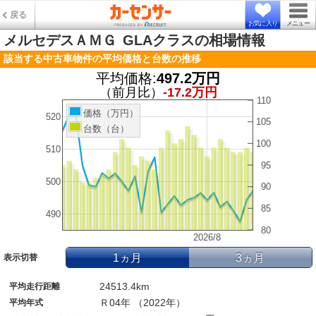
戻る
お気に入り
メニュー
メルセデスＡＭＧ
GLAクラスの相場情報
該当する中古車物件の平均価格と台数の推移
平均価格:
497.2万円
（前月比）
-17.2万円
110
価格（万円）
520
105
台数（台）
100
510
95
500
90
85
490
80
2026/8
1ヵ月
3ヵ月
表示切替
24513.4km
平均走行距離
Ｒ04年 （2022年）
平均年式