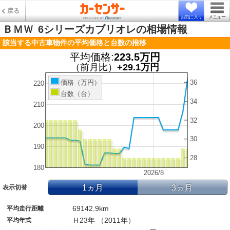
戻る
お気に入り
メニュー
ＢＭＷ
6シリーズカブリオレの相場情報
該当する中古車物件の平均価格と台数の推移
平均価格:
223.5万円
（前月比）
+29.1万円
36
価格（万円）
220
台数（台）
34
210
32
200
30
190
28
180
2026/8
1ヵ月
3ヵ月
表示切替
69142.9km
平均走行距離
Ｈ23年 （2011年）
平均年式