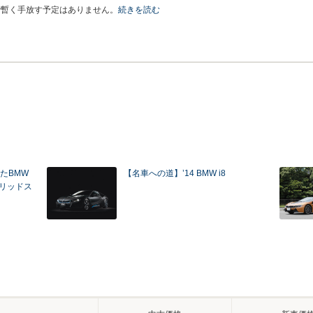
で暫く手放す予定はありません。
続きを読む
たBMW
【名車への道】’14 BMW i8
ブリッドス