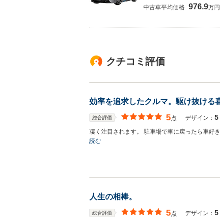
976.9
中古車平均価格
万円
クチコミ評価
効率を追求したクルマ。駆け抜ける
5
5
デザイン：
総合評価
点
凄く注目されます。 駐車場で車に戻ったら車好
読む
人生の相棒。
5
5
デザイン：
総合評価
点