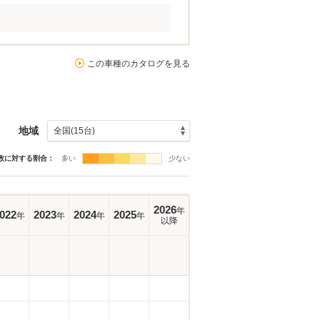
この車種のカタログを見る
地域
数に対する割合：
多い
少ない
2026
年
022
2023
2024
2025
年
年
年
年
以降