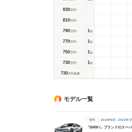
830
万円~
810
万円~
790
1
万円~
台
770
1
万円~
台
750
1
万円~
台
730
1
万円~
台
730
万円未満
モデル一覧
初代
2014年9月～2021年
「BMW i」ブランドのスー