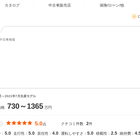
カタログ
中古車販売店
保険/ローン/他
・中古車相場
9月～2021年7月生産モデル
730～1365
価格
万円
5.0
2
クチコミ件数
件
価
点
5.0
5.0
4.0
5.0
2.5
4.
ン：
走行性：
居住性：
運転しやすさ：
積載性：
維持費：