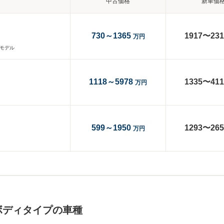
中古価格
新車価
730～1365
1917〜231
万円
産モデル
1118～5978
1335〜411
万円
599～1950
1293〜265
万円
ボディタイプの車種