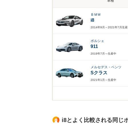
車種
ＢＭＷ
i8
2014年9月～2021年7月生
ポルシェ
911
2019年7月～生産中
メルセデス・ベンツ
Sクラス
2021年1月～生産中
i8とよく比較される同じ