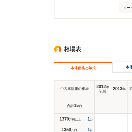
クー
相場表
本
本体価格と年式
2012
年
2013
2
中古車情報の相場
年
以前
15
合計
台
1370
1
万円以上
台
1350
1
万円~
台