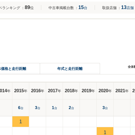
89
15
13
ペランキング
：
位
中古車掲載台数
：
台
取扱店舗
：
店舗
全体
体価格と走行距離
年式と走行距離
014
2015
2016
2017
2018
2019
2020
2021
2
年
年
年
年
年
年
年
年
6
3
1
2
3
台
台
台
台
台
1
1