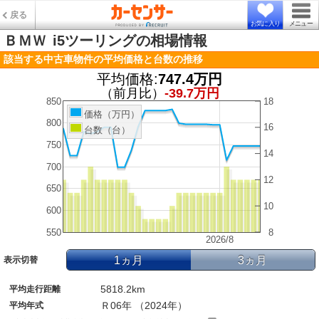
戻る
お気に入り
メニュー
ＢＭＷ
i5ツーリングの相場情報
該当する中古車物件の平均価格と台数の推移
平均価格:
747.4万円
（前月比）
-39.7万円
850
18
価格（万円）
800
16
台数（台）
750
14
700
12
650
10
600
550
8
2026/8
1ヵ月
3ヵ月
表示切替
5818.2km
平均走行距離
Ｒ06年 （2024年）
平均年式