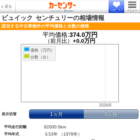
戻る
お気に入り
メニュー
ビュイック
センチュリーの相場情報
該当する中古車物件の平均価格と台数の推移
平均価格:
374.0万円
（前月比）
+0.0万円
価格（万円）
台数（台）
2026/8
1ヵ月
3ヵ月
表示切替
82000.0km
平均走行距離
Ｓ53年 （1978年）
平均年式