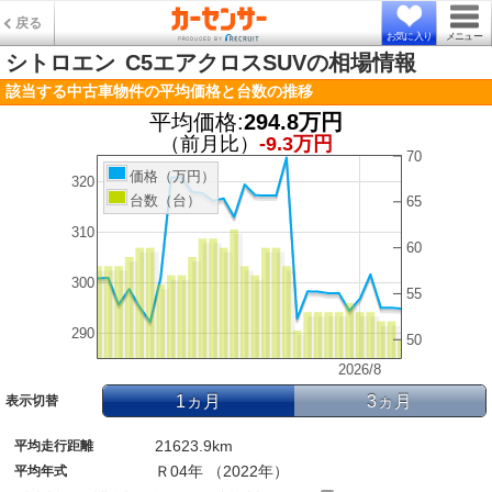
戻る
お気に入り
メニュー
シトロエン
C5エアクロスSUVの相場情報
該当する中古車物件の平均価格と台数の推移
平均価格:
294.8万円
（前月比）
-9.3万円
70
価格（万円）
320
台数（台）
65
310
60
300
55
290
50
2026/8
1ヵ月
3ヵ月
表示切替
21623.9km
平均走行距離
Ｒ04年 （2022年）
平均年式