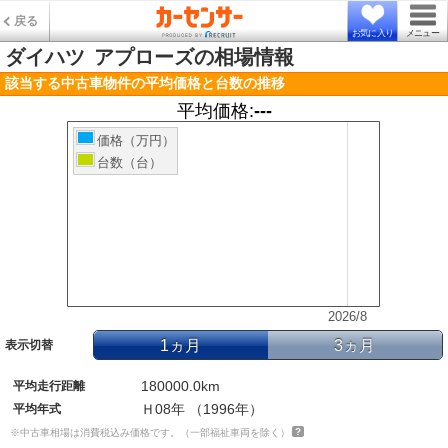
戻る
お気に入り
メニュー
ダイハツ
アプローズの相場情報
該当する中古車物件の平均価格と台数の推移
平均価格:
---
価格（万円）
台数（台）
2026/8
1ヵ月
3ヵ月
表示切替
180000.0km
平均走行距離
Ｈ08年 （1996年）
平均年式
※中古車相場は消費税込み価格です。（一部福祉車両を除く）