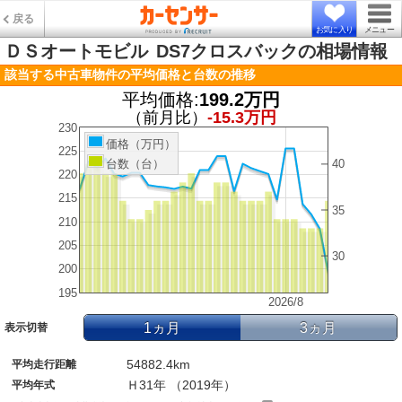
戻る
お気に入り
メニュー
ＤＳオートモビル
DS7クロスバックの相場情報
該当する中古車物件の平均価格と台数の推移
平均価格:
199.2万円
（前月比）
-15.3万円
230
価格（万円）
225
台数（台）
40
220
215
35
210
205
30
200
195
2026/8
1ヵ月
3ヵ月
表示切替
54882.4km
平均走行距離
Ｈ31年 （2019年）
平均年式