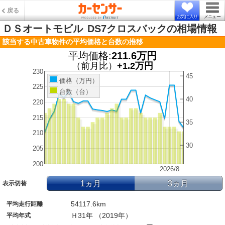
戻る
お気に入り
メニュー
ＤＳオートモビル
DS7クロスバックの相場情報
該当する中古車物件の平均価格と台数の推移
平均価格:
211.6万円
（前月比）
+1.2万円
230
45
価格（万円）
225
台数（台）
40
220
215
35
210
30
205
200
2026/8
1ヵ月
3ヵ月
表示切替
54117.6km
平均走行距離
Ｈ31年 （2019年）
平均年式