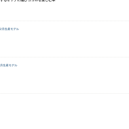
するオトナの遊びゴコロを楽しむ車
年12月生産モデル
12月生産モデル