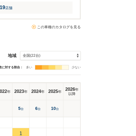
19
店舗
この車種のカタログを見る
地域
数に対する割合：
多い
少ない
2026
年
022
2023
2024
2025
年
年
年
年
以降
5
6
10
台
台
台
1