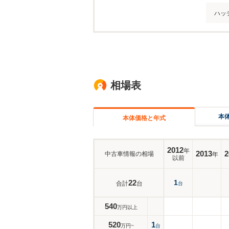
ハッ
相場表
本
本体価格と年式
2012
年
2013
2
中古車情報の相場
年
以前
22
1
合計
台
台
540
万円以上
520
1
万円~
台