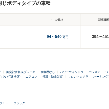
同じボディタイプの車種
中古価格
新車価
94～540
394〜451
万円
グ
衝突被害軽減ブレーキ
修復歴なし
パワーウィンドウ
パワステ
ワ
アバッグ(運転席)
エアコン
横滑り防止装置
フロントカメラ
パーキング
ブルー
ブラック