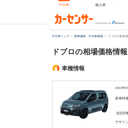
中古車
輸入車
中古車トップ
新車価格・中古車相場
ドブロの新車価
ドブロの相場価格情報
車種情報
2023年
新車時
総合評
デザイ