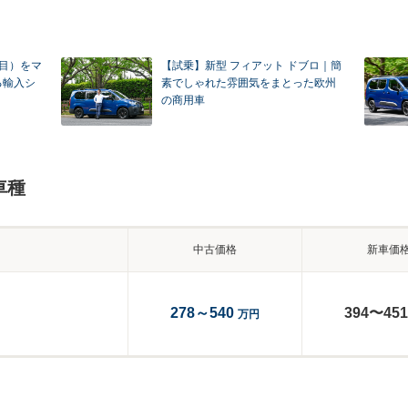
代目）をマ
【試乗】新型 フィアット ドブロ｜簡
る輸入シ
素でしゃれた雰囲気をまとった欧州
の商用車
車種
中古価格
新車価
278～540
394〜451
万円