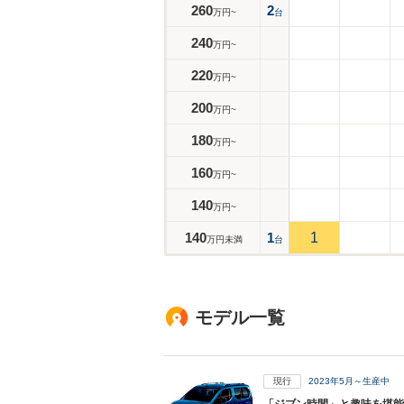
260
2
万円~
台
240
万円~
220
万円~
200
万円~
180
万円~
160
万円~
140
万円~
140
1
1
万円未満
台
モデル一覧
現行
2023年5月～生産中