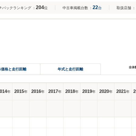
204
22
チバックランキング
：
位
中古車掲載台数
：
台
取扱店舗
：
全体
体価格と走行距離
年式と走行距離
014
2015
2016
2017
2018
2019
2020
2021
2
年
年
年
年
年
年
年
年