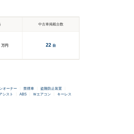
格
中古車掲載台数
22
万円
台
ンオーナー
禁煙車
盗難防止装置
アシスト
ABS
Ｗエアコン
キーレス