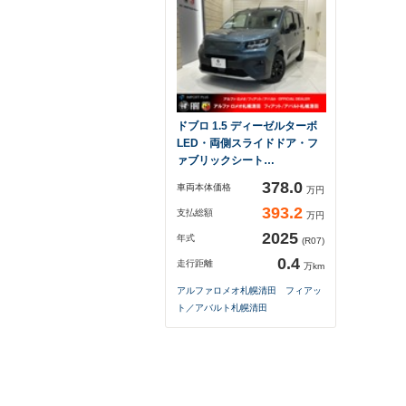
ドブロ 1.5 ディーゼルターボ
LED・両側スライドドア・フ
ァブリックシート…
378.0
車両本体価格
万円
393.2
支払総額
万円
2025
年式
(R07)
0.4
走行距離
万km
アルファロメオ札幌清田 フィアッ
ト／アバルト札幌清田