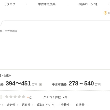
カタログ
中古車販売店
保険/ローン/他
格・中古車相場
5月～生産中
394〜451
278～540
価格
万円
中古車価格
万円
-
-
クチコミ件数
件
価
点
-
-
-
-
-
-
ン：
走行性：
居住性：
運転しやすさ：
積載性：
維持費：