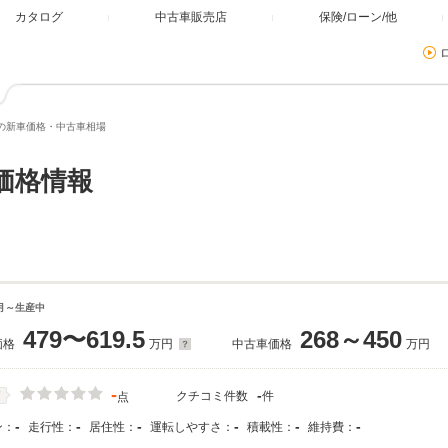
カタログ
中古車販売店
保険/ローン/他
の新車価格・中古車相場
価格情報
5月～生産中
479〜619.5
268～450
価格
万円
中古車価格
万円
-
-
クチコミ件数
件
価
点
-
-
-
-
-
-
ン：
走行性：
居住性：
運転しやすさ：
積載性：
維持費：