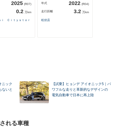
2025
2022
年式
(R07)
(R04)
0.2
3.2
走行距離
万km
万km
ａｉ Ｃｉｔｙｓｔｏｒ
松伏店
オニック
【試乗】ヒョンデ アイオニック5｜パ
がらないと
ワフルな走りと革新的なデザインの
電気自動車で日本に再上陸
較される車種