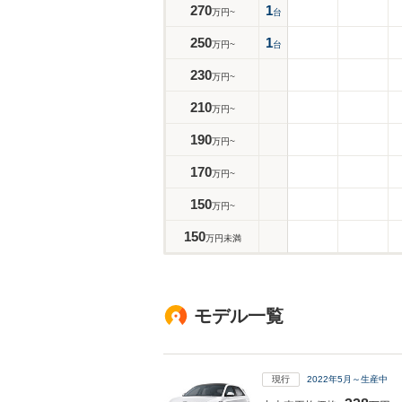
270
1
万円~
台
250
1
万円~
台
230
万円~
210
万円~
190
万円~
170
万円~
150
万円~
150
万円未満
モデル一覧
現行
2022年5月～生産中