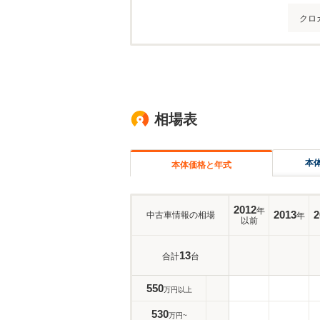
クロ
相場表
本
本体価格と年式
2012
年
2013
2
中古車情報の相場
年
以前
13
合計
台
550
万円以上
530
万円~