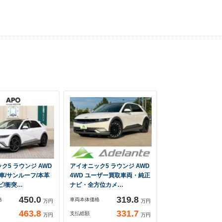
ク5 ラウンジ AWD
アイオニック5 ラウンジ AWD
煙車/サンルーフ/本革
4WD ユーザー買取車両・純正
ビ/衝突…
ナビ・全方位カメ…
450.0
319.8
格
車両本体価格
万円
万円
463.8
331.7
支払総額
万円
万円