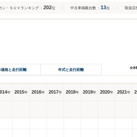
202
13
カン・ＳＵＶランキング
：
位
中古車掲載台数
：
台
取扱店
全体
体価格と走行距離
年式と走行距離
014
2015
2016
2017
2018
2019
2020
2021
2
年
年
年
年
年
年
年
年