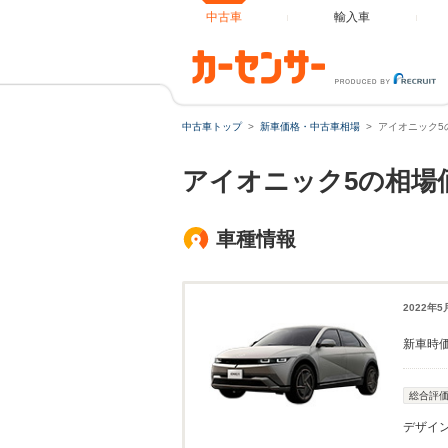
中古車
輸入車
中古車トップ
新車価格・中古車相場
アイオニック5
アイオニック5の相場
車種情報
2022年
新車時
総合評
デザイ