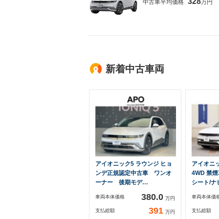
328
中古車平均価格
万円
新着中古車両
アイオニック5 ラウンジ ヒョ
アイオニッ
ンデ正規認定中古車 ワンオ
4WD 禁
ーナー 後期モデ…
シート/ナ
380.0
車両本体価格
車両本体価
万円
391
支払総額
支払総額
万円