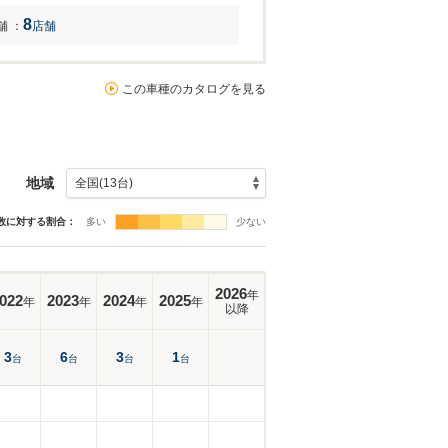
8
舗
：
店舗
この車種のカタログを見る
地域
数に対する割合：
多い
少ない
2026
年
022
2023
2024
2025
年
年
年
年
以降
3
6
3
1
台
台
台
台