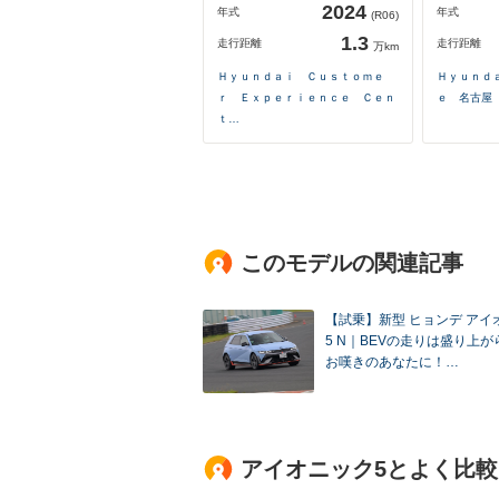
2024
年式
年式
(R06)
1.3
走行距離
走行距離
万km
Ｈｙｕｎｄａｉ Ｃｕｓｔｏｍｅ
Ｈｙｕｎｄ
ｒ Ｅｘｐｅｒｉｅｎｃｅ Ｃｅｎ
ｅ 名古屋
ｔ…
このモデルの関連記事
【試乗】新型 ヒョンデ アイ
5 N｜BEVの走りは盛り上
お嘆きのあなたに！…
アイオニック5とよく比