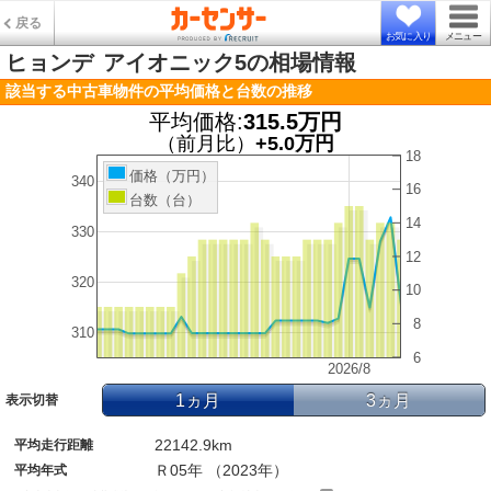
戻る
お気に入り
メニュー
ヒョンデ
アイオニック5の相場情報
該当する中古車物件の平均価格と台数の推移
平均価格:
315.5万円
（前月比）
+5.0万円
18
価格（万円）
340
16
台数（台）
14
330
12
320
10
8
310
6
2026/8
1ヵ月
3ヵ月
表示切替
22142.9km
平均走行距離
Ｒ05年 （2023年）
平均年式