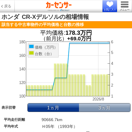
戻る
お気に入り
メニュー
ホンダ
CR-Xデルソルの相場情報
該当する中古車物件の平均価格と台数の推移
平均価格:
178.3万円
（前月比）
+69.0万円
180
6
価格（万円）
5
台数（台）
160
4
140
3
120
2
100
1
2026/8
1ヵ月
3ヵ月
表示切替
90666.7km
平均走行距離
Ｈ05年 （1993年）
平均年式