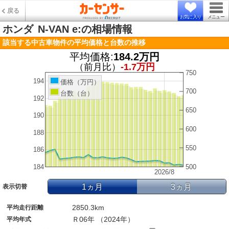
戻る
お気に入り
メニュー
ホンダ
N-VAN e:の相場情報
該当する中古車物件の平均価格と台数の推移
平均価格:
184.2万円
（前月比）
-1.7万円
750
194
価格（万円）
700
台数（台）
192
650
190
600
188
550
186
184
500
2026/8
1ヵ月
3ヵ月
表示切替
2850.3km
平均走行距離
Ｒ06年 （2024年）
平均年式