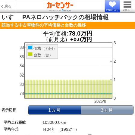
戻る
お気に入り
メニュー
いすゞ
PAネロハッチバックの相場情報
該当する中古車物件の平均価格と台数の推移
平均価格:
78.0万円
（前月比）
+0.0万円
3
3
88
価格（万円）
台数（台）
86
2
2
84
82
1
1
80
78
0
2026/8
1ヵ月
3ヵ月
表示切替
103000.0km
平均走行距離
Ｈ04年 （1992年）
平均年式