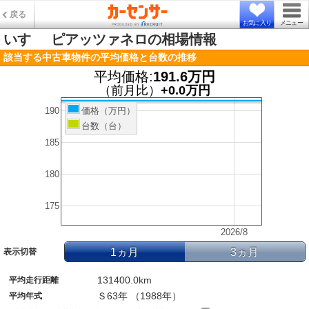
戻る
お気に入り
メニュー
いすゞ
ピアッツァネロの相場情報
該当する中古車物件の平均価格と台数の推移
平均価格:
191.6万円
（前月比）
+0.0万円
190
価格（万円）
台数（台）
185
180
175
2026/8
1ヵ月
3ヵ月
表示切替
131400.0km
平均走行距離
Ｓ63年 （1988年）
平均年式