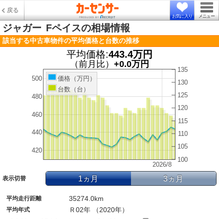
戻る
お気に入り
メニュー
ジャガー
Fペイスの相場情報
該当する中古車物件の平均価格と台数の推移
平均価格:
443.4万円
（前月比）
+0.0万円
135
500
価格（万円）
130
台数（台）
125
480
120
460
115
440
110
105
420
100
2026/8
1ヵ月
3ヵ月
表示切替
35274.0km
平均走行距離
Ｒ02年 （2020年）
平均年式