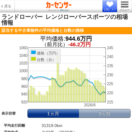
戻る
お気に入り
メニュー
ランドローバー
レンジローバースポーツの相場
情報
該当する中古車物件の平均価格と台数の推移
平均価格:
944.6万円
（前月比）
-46.2万円
1060
245
価格（万円）
1040
240
台数（台）
1020
235
1000
230
980
225
960
220
940
920
215
2026/8
1ヵ月
3ヵ月
表示切替
31319.0km
平均走行距離