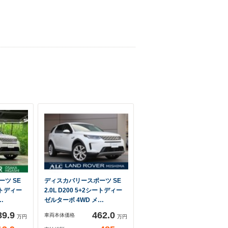
ツ SE
ディスカバリースポーツ SE
シートディー
2.0L D200 5+2シートディー
…
ゼルターボ 4WD メ…
89.9
462.0
車両本体価格
万円
万円