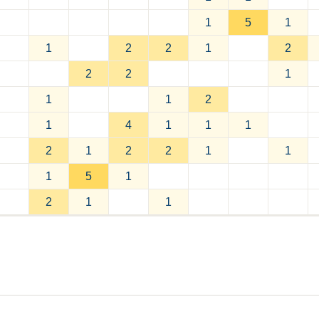
1
5
1
1
2
2
1
2
2
2
1
1
1
2
1
4
1
1
1
2
1
2
2
1
1
1
5
1
2
1
1