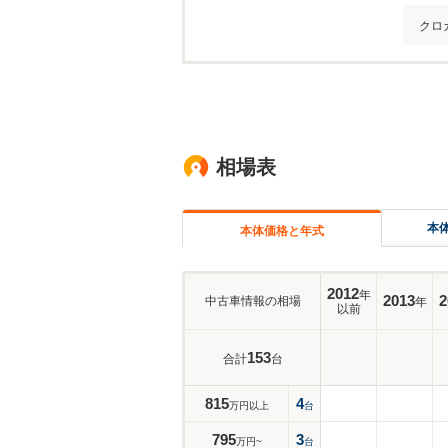
クロ
相場表
本
本体価格と年式
2012
年
2013
2
中古車情報の相場
年
以前
153
合計
台
815
4
万円以上
台
795
3
万円~
台