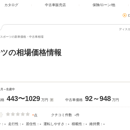
カタログ
中古車販売店
保険/ローン/他
ディス
スポーツの新車価格・中古車相場
ツの相場価格情報
10月～生産中
443〜1029
92～948
価格
万円
中古車価格
万円
-
-
クチコミ件数
件
価
点
-
-
-
-
-
-
ン：
走行性：
居住性：
運転しやすさ：
積載性：
維持費：