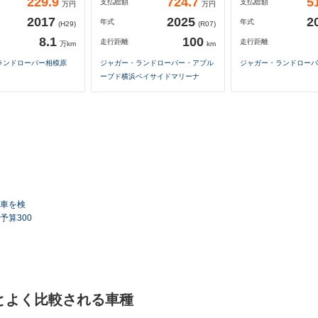
229.9
724.7
5
支払総額
支払総額
万円
万円
2017
2025
2
年式
年式
(H29)
(R07)
8.1
100
走行距離
走行距離
万km
km
ランドローバー相模原
ジャガー・ランドローバー・アプル
ジャガー・ランドローバ
ーブド横浜ベイサイドマリーナ
車を検
予算300
とよく比較される車種