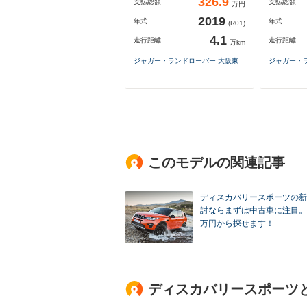
326.9
支払総額
支払総額
万円
2019
年式
年式
(R01)
4.1
走行距離
走行距離
万km
ジャガー・ランドローバー 大阪東
ジャガー・
このモデルの関連記事
ディスカバリースポーツの新
討ならまずは中古車に注目。
万円から探せます！
ディスカバリースポーツ