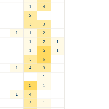
1
4
2
3
3
1
1
2
1
2
1
1
5
1
3
6
1
4
3
1
5
1
1
4
3
1