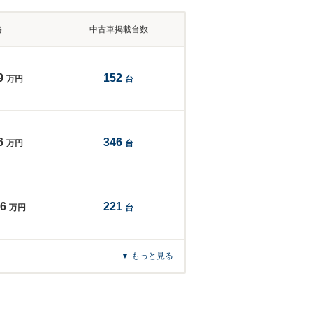
格
中古車掲載台数
9
152
万円
台
6
346
万円
台
6
221
万円
台
▼ もっと見る