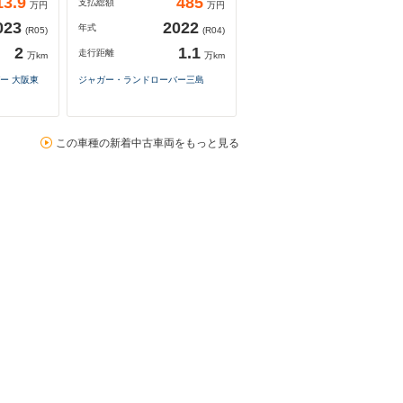
13.9
485
支払総額
万円
万円
023
2022
年式
(R05)
(R04)
2
1.1
走行距離
万km
万km
ー 大阪東
ジャガー・ランドローバー三島
この車種の新着中古車両をもっと見る