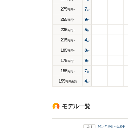
275
7
万円~
台
255
9
万円~
台
235
5
万円~
台
215
4
万円~
台
195
8
万円~
台
175
9
万円~
台
155
7
万円~
台
155
4
万円未満
台
モデル一覧
現行
2014年10月～生産中