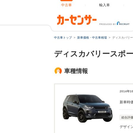
中古車
輸入車
中古車トップ
新車価格・中古車相場
ディスカバリー
ディスカバリースポー
車種情報
2014年
新車時
総合評
デザイ