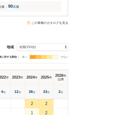
90
店舗
：
店舗
この車種のカタログを見る
地域
数に対する割合：
多い
少ない
2026
年
022
2023
2024
2025
年
年
年
年
以降
4
12
36
33
2
台
台
台
台
台
2
2
1
2