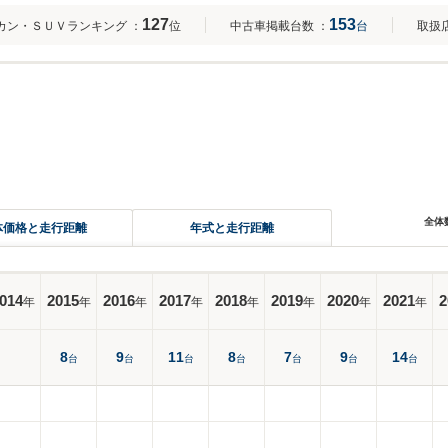
127
153
カン・ＳＵＶランキング
：
位
中古車掲載台数
：
台
取扱
全体
体価格と走行距離
年式と走行距離
014
2015
2016
2017
2018
2019
2020
2021
2
年
年
年
年
年
年
年
年
8
9
11
8
7
9
14
台
台
台
台
台
台
台