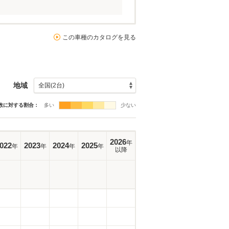
この車種のカタログを見る
地域
数に対する割合：
多い
少ない
2026
年
022
2023
2024
2025
年
年
年
年
以降