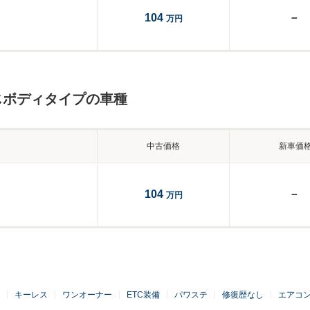
104
－
万円
じボディタイプの車種
中古価格
新車価
104
－
万円
キーレス
ワンオーナー
ETC装備
パワステ
修復歴なし
エアコ