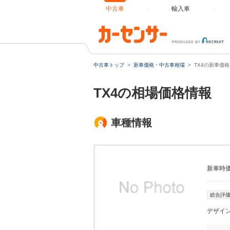
中古車
輸入車
中古車トップ
新車価格・中古車相場
TX4の新車価
TX4の相場価格情報
車種情報
新車時
総合評
デザイ