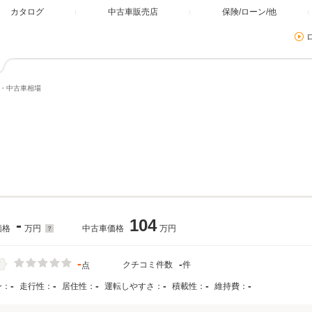
カタログ
中古車販売店
保険/ローン/他
格・中古車相場
-
104
価格
万円
中古車価格
万円
-
-
クチコミ件数
件
価
点
-
-
-
-
-
-
ン：
走行性：
居住性：
運転しやすさ：
積載性：
維持費：