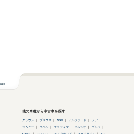
他の車種から中古車を探す
クラウン
プリウス
NSX
アルファード
ノア
ジムニー
コペン
エスティマ
セルシオ
ゴルフ
S2000
フィット
エルグランド
スカイライン
bB