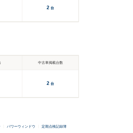
2
台
格
中古車掲載台数
2
台
ン
パワーウィンドウ
定期点検記録簿