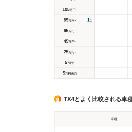
105
万円~
85
1
万円~
台
65
万円~
45
万円~
25
万円~
5
万円~
5
万円未満
TX4とよく比較される車
車種