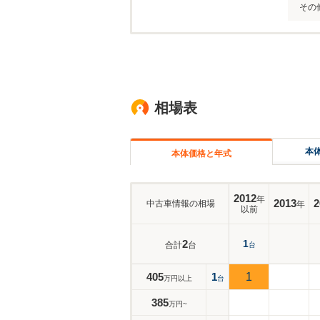
その
相場表
本
本体価格と年式
2012
年
2013
2
中古車情報の相場
年
以前
2
1
合計
台
台
405
1
1
万円以上
台
385
万円~