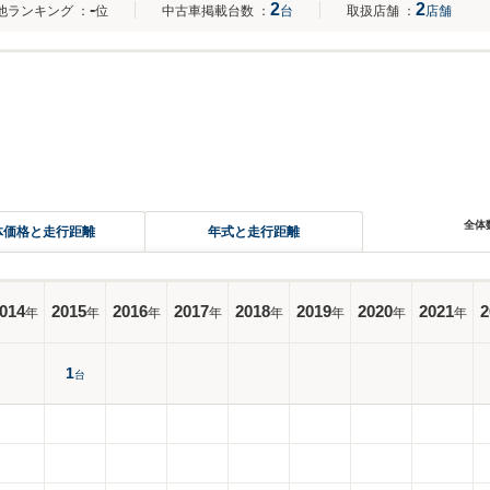
-
2
2
他ランキング
：
位
中古車掲載台数
：
台
取扱店舗
：
店舗
全体
体価格と走行距離
年式と走行距離
014
2015
2016
2017
2018
2019
2020
2021
2
年
年
年
年
年
年
年
年
1
台