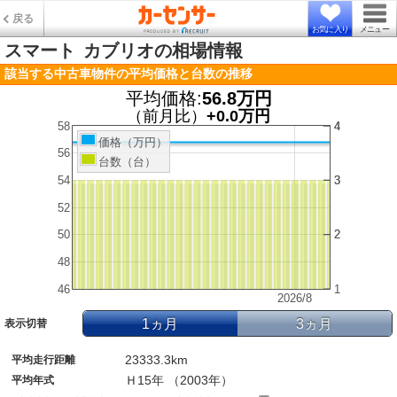
戻る
お気に入り
メニュー
スマート
カブリオの相場情報
該当する中古車物件の平均価格と台数の推移
平均価格:
56.8万円
（前月比）
+0.0万円
58
4
4
価格（万円）
56
台数（台）
54
3
3
52
50
2
2
48
46
1
2026/8
1ヵ月
3ヵ月
表示切替
23333.3km
平均走行距離
Ｈ15年 （2003年）
平均年式