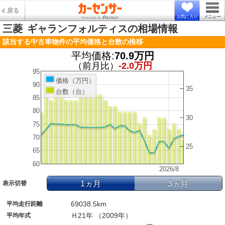
戻る
お気に入り
メニュー
三菱
ギャランフォルティスの相場情報
該当する中古車物件の平均価格と台数の推移
平均価格:
70.9万円
（前月比）
-2.0万円
95
価格（万円）
90
35
台数（台）
85
80
30
75
70
25
65
60
2026/8
1ヵ月
3ヵ月
表示切替
69038.5km
平均走行距離
Ｈ21年 （2009年）
平均年式