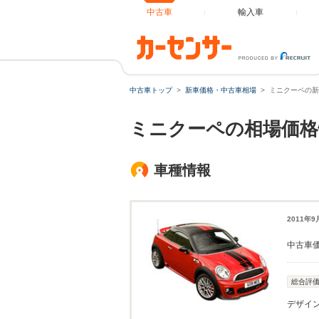
中古車
輸入車
中古車トップ
新車価格・中古車相場
ミニクーペの新
ミニクーペの相場価格
車種情報
2011年
中古車
総合評
デザイ