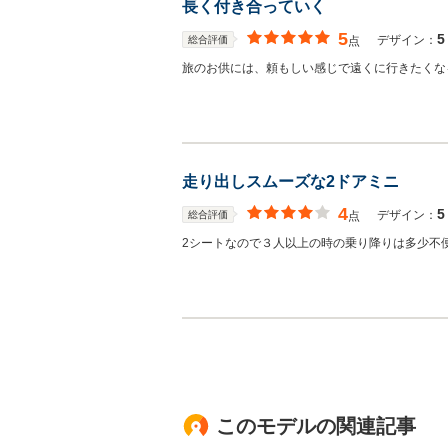
長く付き合っていく
5
5
デザイン：
総合評価
点
旅のお供には、頼もしい感じで遠くに行きたくな
走り出しスムーズな2ドアミニ
4
5
デザイン：
総合評価
点
2シートなので３人以上の時の乗り降りは多少不
このモデルの関連記事