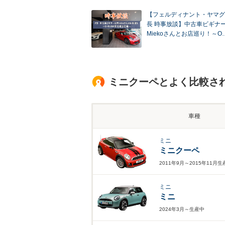
【フェルディナント・ヤマグ
長 時事放談】中古車ビギナ
Miekoさんとお店巡り！～O
ミニクーペとよく比較さ
車種
ミニ
ミニクーペ
2011年9月～2015年11月
ミニ
ミニ
2024年3月～生産中