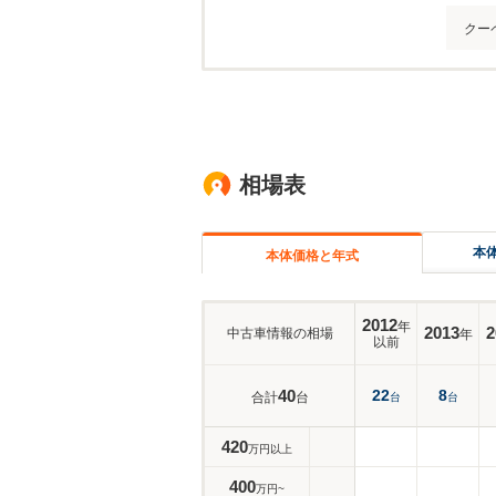
クー
相場表
本
本体価格と年式
2012
年
2013
2
中古車情報の相場
年
以前
40
22
8
合計
台
台
台
420
万円以上
400
万円~