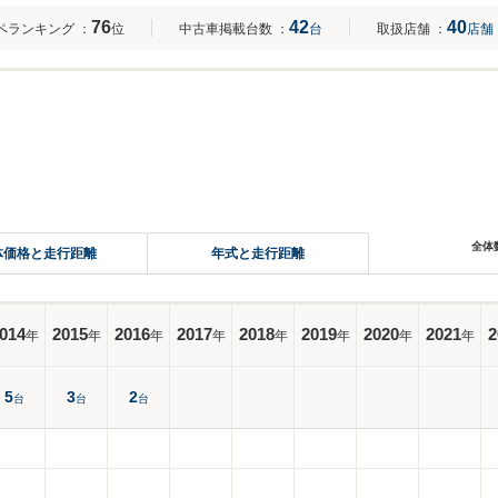
76
42
40
ペランキング
：
位
中古車掲載台数
：
台
取扱店舗
：
店舗
全体
体価格と走行距離
年式と走行距離
014
2015
2016
2017
2018
2019
2020
2021
2
年
年
年
年
年
年
年
年
5
3
2
台
台
台