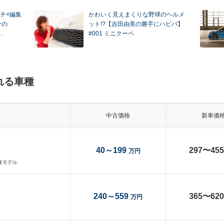
チ×編集
かわいく見えまくりな野球のヘルメ
ーの
ット!?【吉田由美の勝手にハピバ】
…
#001 ミニクーペ
れる車種
中古価格
新車価
40～199
297〜455
万円
生産モデル
240～559
365〜620
万円