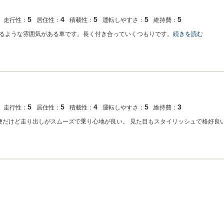
5
4
5
5
5
走行性：
居住性：
積載性：
運転しやすさ：
維持費：
るような雰囲気がある車です。長く付き合っていくつもりです。
続きを読む
5
5
4
5
3
走行性：
居住性：
積載性：
運転しやすさ：
維持費：
便だけど走り出しがスムーズで乗り心地が良い。 見た目もスタイリッシュで格好良