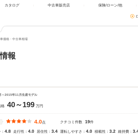
カタログ
中古車販売店
保険/ローン/他
車価格・中古車相場
情報
9月～2015年11月生産モデル
40～199
価格
万円
4.0
19
クチコミ件数
件
価
点
4.8
4.0
3.4
4.0
3.2
3.
ン：
走行性：
居住性：
運転しやすさ：
積載性：
維持費：