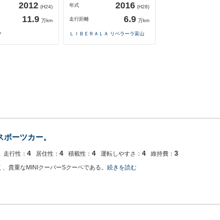
2012
2016
年式
(H24)
(H28)
11.9
6.9
走行距離
万km
万km
ク
ＬＩＢＥＲＡＬＡ リベラーラ富山
量スポーツカー。
4
4
4
4
3
走行性：
居住性：
積載性：
運転しやすさ：
維持費：
、貴重なMINIクーパーSクーペである。
続きを読む