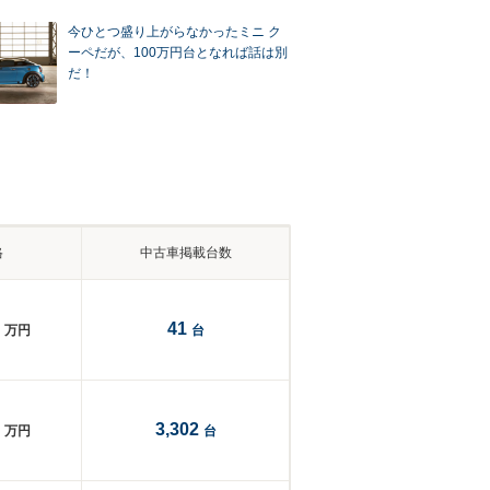
今ひとつ盛り上がらなかったミニ ク
ーペだが、100万円台となれば話は別
だ！
格
中古車掲載台数
41
万円
台
3,302
万円
台