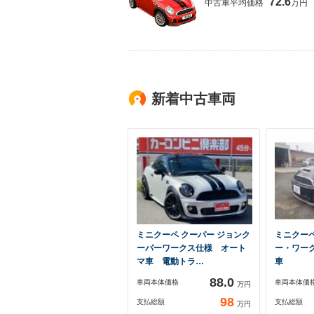
72.6
中古車平均価格
万円
新着中古車両
ミニクーペ クーパー ジョンク
ミニクー
ーパーワークス仕様 オート
ー・ワーク
マ車 電動トラ…
車
88.0
車両本体価格
車両本体価
万円
98
支払総額
支払総額
万円