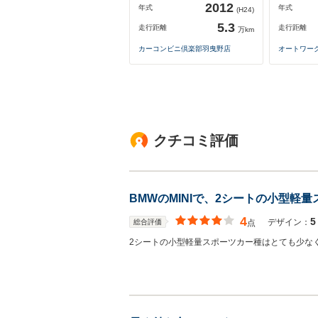
2012
年式
年式
(H24)
5.3
走行距離
走行距離
万km
カーコンビニ倶楽部羽曳野店
オートワー
クチコミ評価
BMWのMINIで、2シートの小型軽
4
5
デザイン：
総合評価
点
2シートの小型軽量スポーツカー種はとても少なく