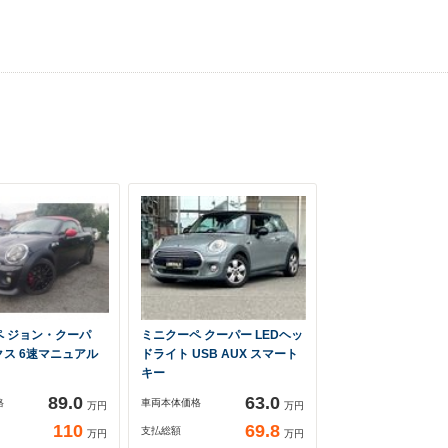
ペ ジョン・クーパ
ミニクーペ クーパー LEDヘッ
ス 6速マニュアル
ドライト USB AUX スマート
キー
89.0
63.0
格
車両本体価格
万円
万円
110
69.8
支払総額
万円
万円