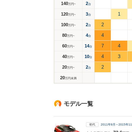
140
2
万円~
台
120
3
1
万円~
台
100
2
2
万円~
台
80
4
4
万円~
台
60
14
7
4
万円~
台
40
10
4
3
万円~
台
20
2
2
万円~
台
20
万円未満
モデル一覧
初代
2011年9月～2015年