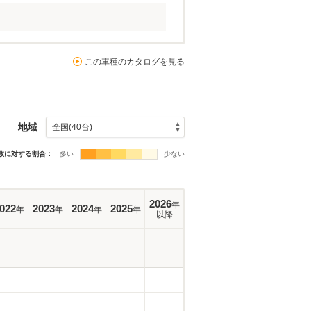
この車種のカタログを見る
地域
数に対する割合：
多い
少ない
2026
年
022
2023
2024
2025
年
年
年
年
以降