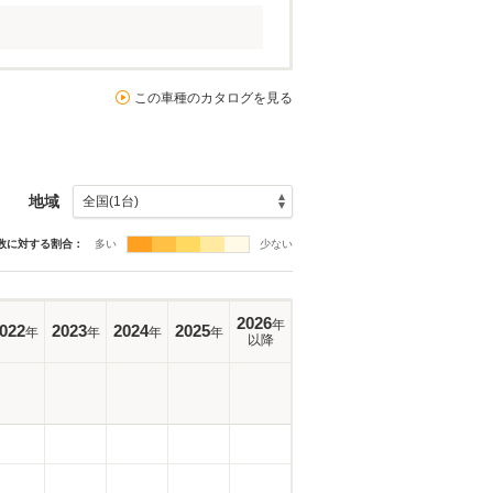
この車種のカタログを見る
地域
数に対する割合：
多い
少ない
2026
年
022
2023
2024
2025
年
年
年
年
以降