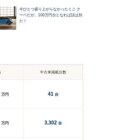
今ひとつ盛り上がらなかったミニ ク
ーペだが、100万円台となれば話は別
だ！
格
中古車掲載台数
41
万円
台
3,302
万円
台