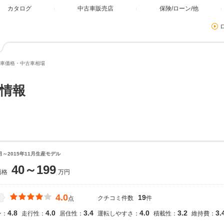
カタログ
中古車販売店
保険/ローン/他
車価格・中古車相場
情報
9月～2015年11月生産モデル
40～199
価格
万円
4.0
19
クチコミ件数
件
価
点
4.8
4.0
3.4
4.0
3.2
3.
ン：
走行性：
居住性：
運転しやすさ：
積載性：
維持費：