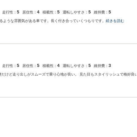
5
4
5
5
5
走行性：
居住性：
積載性：
運転しやすさ：
維持費：
るような雰囲気がある車です。長く付き合っていくつもりです。
続きを読む
5
5
4
5
3
走行性：
居住性：
積載性：
運転しやすさ：
維持費：
便だけど走り出しがスムーズで乗り心地が良い。 見た目もスタイリッシュで格好良