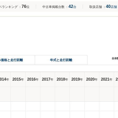
76
42
40
ペランキング
：
位
中古車掲載台数
：
台
取扱店舗
：
店舗
全体
体価格と走行距離
年式と走行距離
014
2015
2016
2017
2018
2019
2020
2021
2
年
年
年
年
年
年
年
年