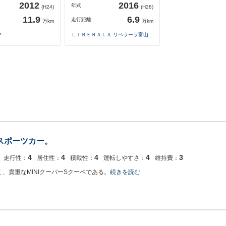
2012
2016
年式
(H24)
(H28)
11.9
6.9
走行距離
万km
万km
ク
ＬＩＢＥＲＡＬＡ リベラーラ富山
量スポーツカー。
4
4
4
4
3
走行性：
居住性：
積載性：
運転しやすさ：
維持費：
、貴重なMINIクーパーSクーペである。
続きを読む