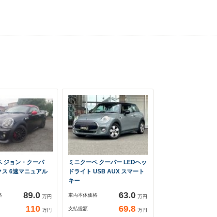
ペ ジョン・クーパ
ミニクーペ クーパー LEDヘッ
ス 6速マニュアル
ドライト USB AUX スマート
キー
89.0
63.0
格
車両本体価格
万円
万円
110
69.8
支払総額
万円
万円