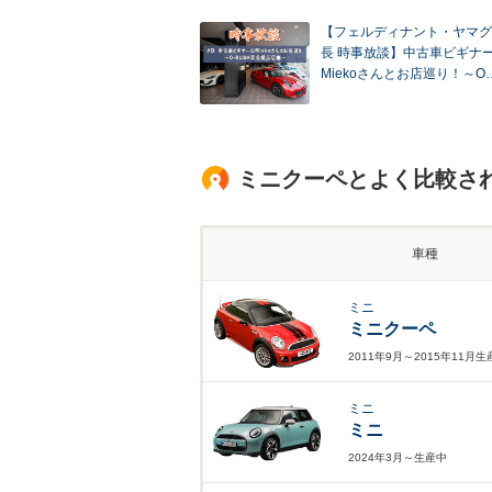
【フェルディナント・ヤマグ
長 時事放談】中古車ビギナ
Miekoさんとお店巡り！～O
ミニクーペとよく比較さ
車種
ミニ
ミニクーペ
2011年9月～2015年11月
ミニ
ミニ
2024年3月～生産中