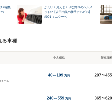
チ×編集
かわいく見えまくりな野球のヘルメ
ーの
ット!?【吉田由美の勝手にハピバ】
…
#001 ミニクーペ
れる車種
中古価格
新車価
40～199
297〜455
万円
生産モデル
240～559
365〜620
万円