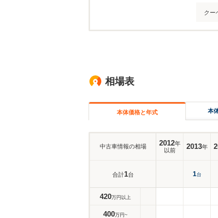
クー
相場表
本
本体価格と年式
2012
年
2013
2
中古車情報の相場
年
以前
1
1
合計
台
台
420
万円以上
400
万円~