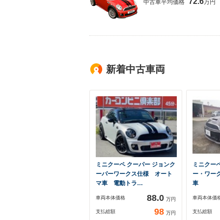
72.6
中古車平均価格
万円
新着中古車両
ミニクーペ クーパー ジョンク
ミニクー
ーパーワークス仕様 オート
ー・ワーク
マ車 電動トラ…
車
88.0
車両本体価格
車両本体価
万円
98
支払総額
支払総額
万円