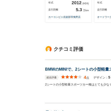
2012
年式
年式
(H24)
5.3
走行距離
走行距離
万km
カーコンビニ倶楽部羽曳野店
オートワー
クチコミ評価
BMWのMINIで、2シートの小型軽
4
5
デザイン：
総合評価
点
2シートの小型軽量スポーツカー種はとても少なく