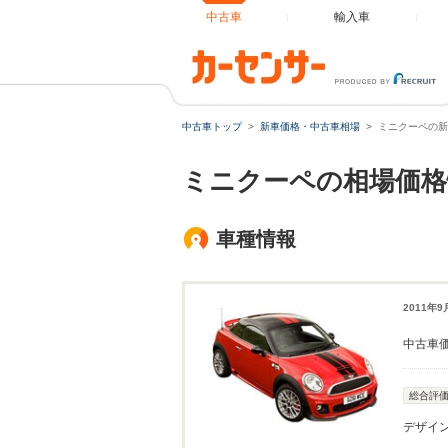
中古車
輸入車
中古車トップ
新車価格・中古車相場
ミニクーペの新
ミニクーペの相場価格
車種情報
2011年
中古車
総合評
デザイ