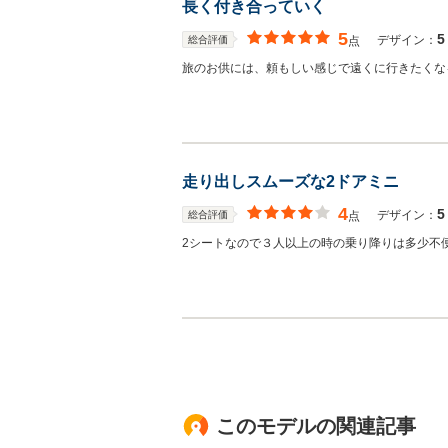
長く付き合っていく
5
5
デザイン：
総合評価
点
旅のお供には、頼もしい感じで遠くに行きたくな
走り出しスムーズな2ドアミニ
4
5
デザイン：
総合評価
点
2シートなので３人以上の時の乗り降りは多少不
このモデルの関連記事