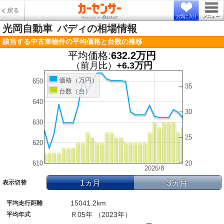
戻る
お気に入り
メニュー
光岡自動車
バディの相場情報
該当する中古車物件の平均価格と台数の推移
平均価格:
632.2万円
（前月比）
+6.3万円
価格（万円）
650
35
台数（台）
640
30
630
25
620
610
20
2026/8
1ヵ月
3ヵ月
表示切替
15041.2km
平均走行距離
Ｒ05年 （2023年）
平均年式