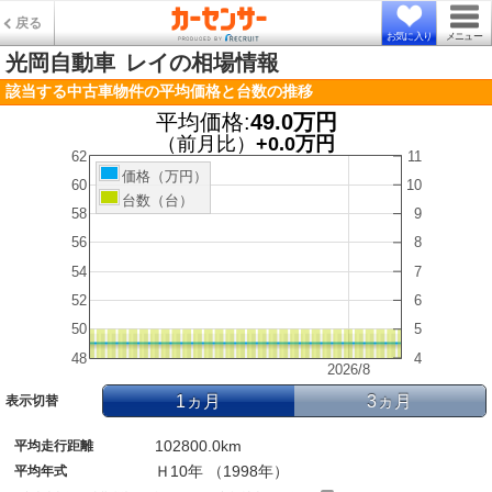
戻る
お気に入り
メニュー
光岡自動車
レイの相場情報
該当する中古車物件の平均価格と台数の推移
平均価格:
49.0万円
（前月比）
+0.0万円
62
11
価格（万円）
60
10
台数（台）
58
9
56
8
54
7
52
6
50
5
48
4
2026/8
1ヵ月
3ヵ月
表示切替
102800.0km
平均走行距離
Ｈ10年 （1998年）
平均年式