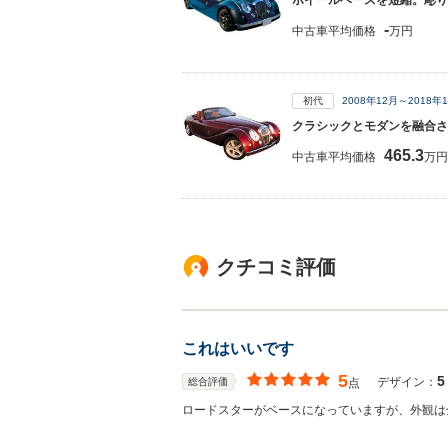
ホイールベースを短縮。彫り
-
中古車平均価格
万円
初代
2008年12月～2018
クラシックとモダンを融合さ
465.3
中古車平均価格
万円
クチコミ評価
これはいいです
5
5
デザイン：
総合評価
点
ロードスターがベースになっていますが、外観は