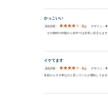
かっこいい
4
4
デザイン：
総合評価
点
その独特の外観から街中では非常に目立ちます
イケてます
4
4
デザイン：
総合評価
点
名前からネタ車なのと思っていたが運転してみる