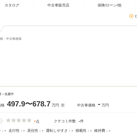
カタログ
中古車販売店
保険/ローン/他
格・中古車相場
2月～生産中
497.9〜678.7
-
価格
万円
中古車価格
万円
-
-
クチコミ件数
件
価
点
-
-
-
-
-
-
ン：
走行性：
居住性：
運転しやすさ：
積載性：
維持費：