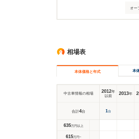
オー
相場表
本
本体価格と年式
2012
年
2013
2
中古車情報の相場
年
以前
4
1
合計
台
台
635
万円以上
615
万円~