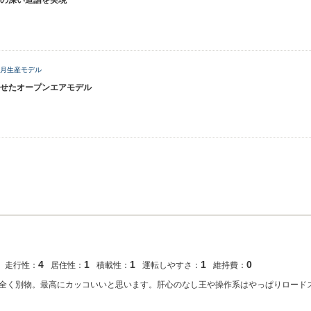
の深い造詣を実現
年1月生産モデル
せたオープンエアモデル
4
1
1
1
0
走行性：
居住性：
積載性：
運転しやすさ：
維持費：
全く別物。最高にカッコいいと思います。肝心のなし王や操作系はやっぱりロード