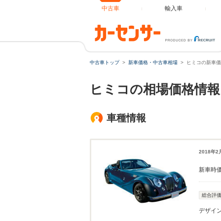
中古車
輸入車
中古車トップ
新車価格・中古車相場
ヒミコの新車価
ヒミコの相場価格情報
車種情報
2018年
新車時
総合評
デザイ