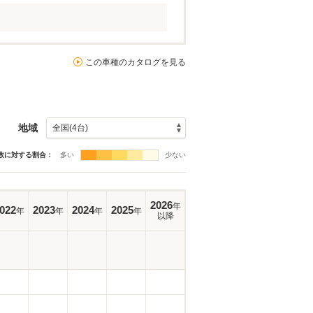
この車種のカタログを見る
地域
数に対する割合：
多い
少ない
2026
年
022
2023
2024
2025
年
年
年
年
以降