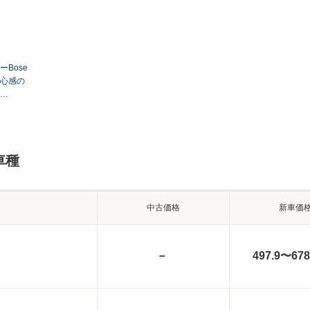
Bose
心感の
…
車種
中古価格
新車価
－
497.9〜678