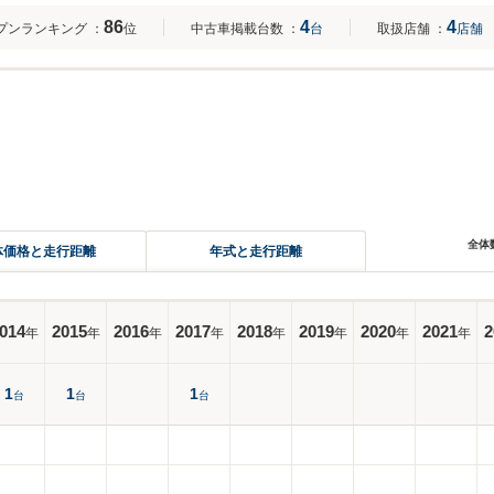
86
4
4
プンランキング
：
位
中古車掲載台数
：
台
取扱店舗
：
店舗
全体
体価格と走行距離
年式と走行距離
014
2015
2016
2017
2018
2019
2020
2021
2
年
年
年
年
年
年
年
年
1
1
1
台
台
台