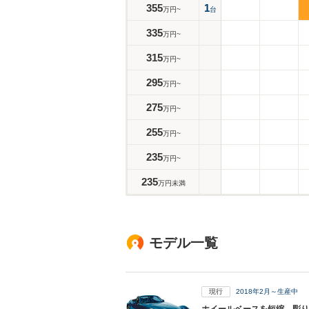
355
1
万円~
台
335
万円~
315
万円~
295
万円~
275
万円~
255
万円~
235
万円~
235
万円未満
モデル一覧
現行
2018年2月～生産中