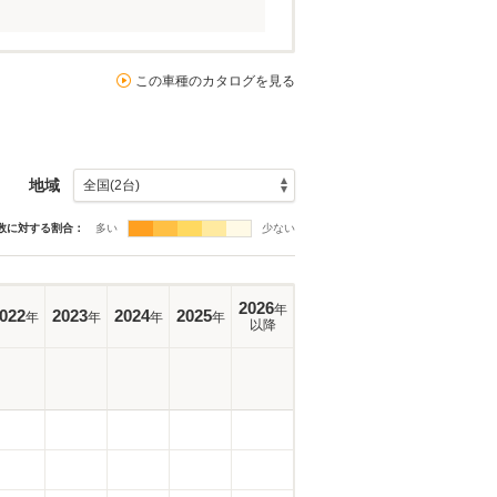
この車種のカタログを見る
地域
数に対する割合：
多い
少ない
2026
年
022
2023
2024
2025
年
年
年
年
以降