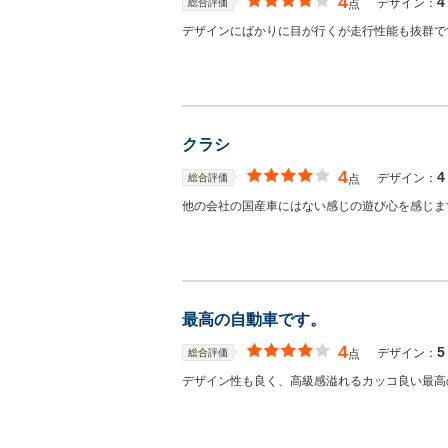
4
4
デザイン：
総合評価
点
デザインにばかりに目が行くが走行性能も抜群で
クラシ
4
4
デザイン：
総合評価
点
他の会社の国産車にはない感じの遊び心を感じま
最高の自動車です。
4
5
デザイン：
総合評価
点
デザイン性も良く、高級感溢れるカッコ良い最高