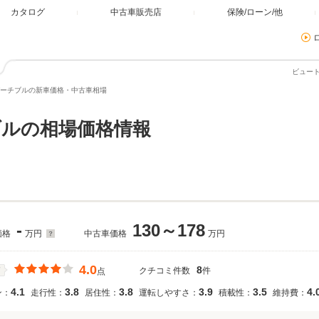
カタログ
中古車販売店
保険/ローン/他
ビュー
ーチブルの新車価格・中古車相場
ルの相場価格情報
-
130～178
価格
万円
中古車価格
万円
4.0
8
クチコミ件数
件
価
点
4.1
3.8
3.8
3.9
3.5
4.
ン：
走行性：
居住性：
運転しやすさ：
積載性：
維持費：