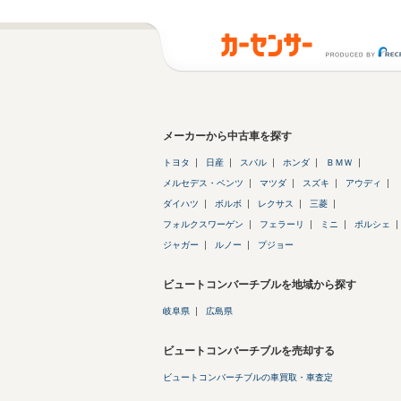
メーカーから中古車を探す
トヨタ
日産
スバル
ホンダ
ＢＭＷ
メルセデス・ベンツ
マツダ
スズキ
アウディ
ダイハツ
ボルボ
レクサス
三菱
フォルクスワーゲン
フェラーリ
ミニ
ポルシェ
ジャガー
ルノー
プジョー
ビュートコンバーチブルを地域から探す
岐阜県
広島県
ビュートコンバーチブルを売却する
ビュートコンバーチブルの車買取・車査定