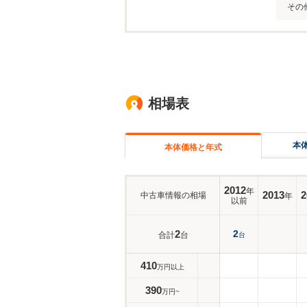
その
相場表
本
本体価格と年式
2012
年
2013
2
中古車情報の相場
年
以前
2
2
合計
台
台
410
万円以上
390
万円~