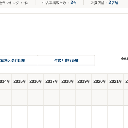
-
2
2
他ランキング
：
位
中古車掲載台数
：
台
取扱店舗
：
店舗
全体
体価格と走行距離
年式と走行距離
014
2015
2016
2017
2018
2019
2020
2021
2
年
年
年
年
年
年
年
年