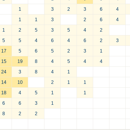
1
3
2
3
6
4
1
1
3
2
6
4
1
2
5
3
5
4
2
5
5
4
6
4
6
2
3
17
5
6
5
2
3
1
15
19
8
4
5
4
4
24
3
8
4
1
14
10
2
1
1
18
4
5
1
1
6
6
3
1
8
2
2