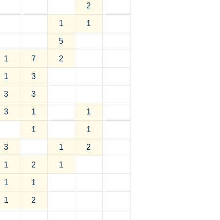
2
1
1
5
1
7
2
1
3
3
3
3
1
1
1
1
3
1
2
1
2
1
1
1
1
2