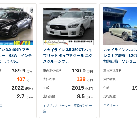
 3.0 400R アラ
スカイライン 3.5 350GT ハイ
スカイライン ハコ
ュー BSW インテ
ブリッド タイプP クール エク
レストア暦有 L20改2
ズ パドル…
スクルーシブ …
前期仕様 ソレタ…
389.9
130.0
格
車両本体価格
車両本体価格
万円
万円
407
138
支払総額
支払総額
万円
万円
2022
2015
1
年式
年式
(R04)
(H27)
2.7
8.5
走行距離
走行距離
万km
万km
店
オリジナルメーカー 市原インター
ＹＫオート
店