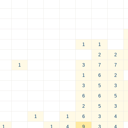
1
1
2
2
1
3
7
7
1
6
2
3
5
3
6
6
5
2
5
3
1
1
6
3
4
1
1
4
9
3
4