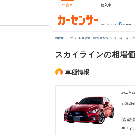
中古車
輸入車
中古車トップ
新車価格・中古車相場
スカイラインの
スカイラインの相場価
車種情報
2013年
新車時
総合評
デザイ