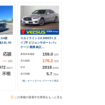
スカ4枚
スカイライン 2.0 200GT-t タ
.6L 45
イプP ビジョンサポートパッ
ケージ 禁煙 純正…
応談
159.0
車両本体価格
万円
---
176.2
支払総額
万円
万円
972
2018
年式
(S47)
(H30)
不明
5.7
走行距離
万km
（株）オートモール ヴァーサス津店
この車種の新着中古車両をもっと見る