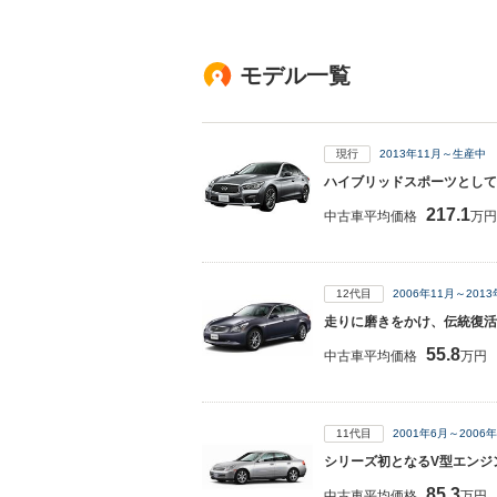
モデル一覧
現行
2013年11月～生産中
ハイブリッドスポーツとして
217.1
中古車平均価格
万円
12代目
2006年11月～201
走りに磨きをかけ、伝統復活
55.8
中古車平均価格
万円
11代目
2001年6月～200
シリーズ初となるV型エンジ
85.3
中古車平均価格
万円