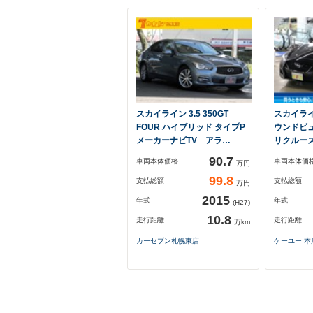
スカイライン 3.5 350GT
スカイライン
FOUR ハイブリッド タイプP
ウンドビ
メーカーナビTV アラ…
リクルー
90.7
車両本体価格
車両本体価
万円
99.8
支払総額
支払総額
万円
2015
年式
年式
(H27)
10.8
走行距離
走行距離
万km
カーセブン札幌東店
ケーユー 本