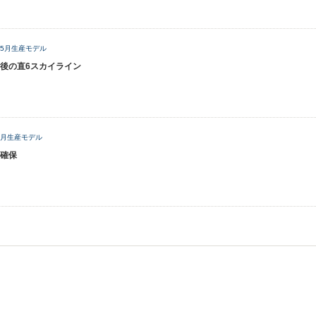
1年5月生産モデル
後の直6スカイライン
年4月生産モデル
確保