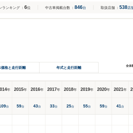
6
846
538
ンランキング
：
位
中古車掲載台数
：
台
取扱店舗
：
店
全体
体価格と走行距離
年式と走行距離
014
2015
2016
2017
2018
2019
2020
2021
2
年
年
年
年
年
年
年
年
109
59
43
33
25
55
59
41
台
台
台
台
台
台
台
台