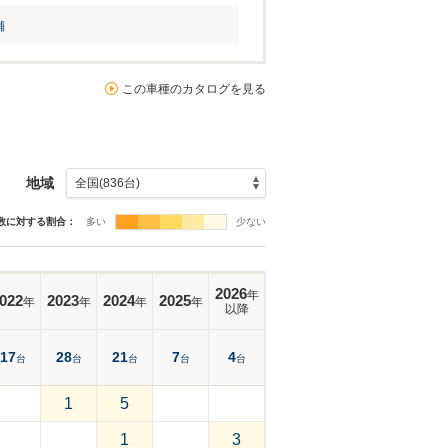
舗
この車種のカタログを見る
地域
数に対する割合：
多い
少ない
2026
年
022
2023
2024
2025
年
年
年
年
以降
17
28
21
7
4
台
台
台
台
台
1
5
1
3