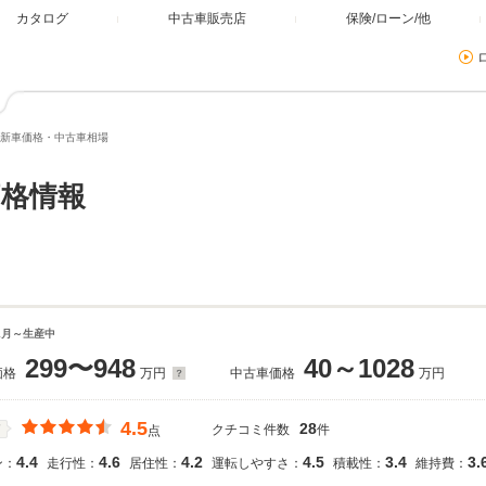
カタログ
中古車販売店
保険/ローン/他
新車価格・中古車相場
格情報
11月～生産中
299〜948
40～1028
価格
万円
中古車価格
万円
4.5
28
クチコミ件数
件
価
点
4.4
4.6
4.2
4.5
3.4
3.
ン：
走行性：
居住性：
運転しやすさ：
積載性：
維持費：