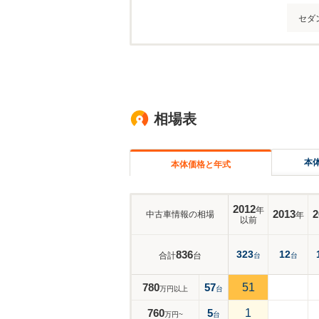
セダ
相場表
本
本体価格と年式
2012
年
2013
2
中古車情報の相場
年
以前
836
323
12
合計
台
台
台
780
57
51
万円以上
台
760
5
1
万円~
台