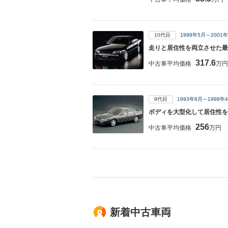
10代目
1998年5月～200
走りと居住性を両立させた最
317.6
中古車平均価格
万円
9代目
1993年8月～1998
ボディを大型化して居住性を
256
中古車平均価格
万円
新着中古車両