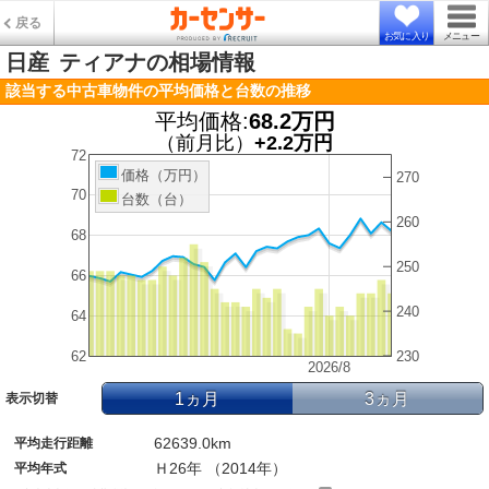
戻る
お気に入り
メニュー
日産
ティアナの相場情報
該当する中古車物件の平均価格と台数の推移
平均価格:
68.2万円
（前月比）
+2.2万円
72
価格（万円）
270
70
台数（台）
260
68
250
66
240
64
62
230
2026/8
1ヵ月
3ヵ月
表示切替
62639.0km
平均走行距離
Ｈ26年 （2014年）
平均年式