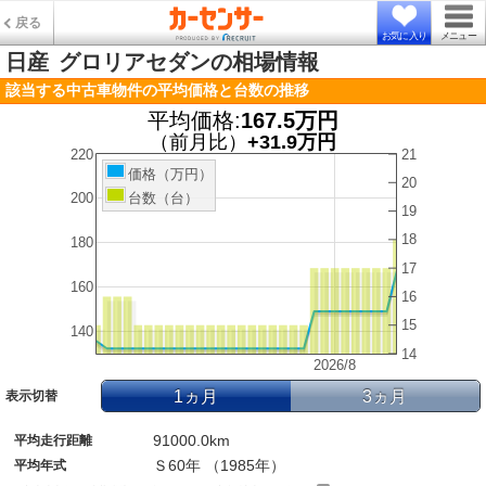
戻る
お気に入り
メニュー
日産
グロリアセダンの相場情報
該当する中古車物件の平均価格と台数の推移
平均価格:
167.5万円
（前月比）
+31.9万円
220
21
価格（万円）
20
台数（台）
200
19
18
180
17
160
16
15
140
14
2026/8
1ヵ月
3ヵ月
表示切替
91000.0km
平均走行距離
Ｓ60年 （1985年）
平均年式