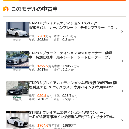
ている。新ミッドシップパッケージは、フロントミッドシップ化を可能とした
このモデルの中古車
駆動方式独立型トランスアクスル4WDを採用、グリップ荷重を最適化。走行中
でも走行モードを切り替えられる装置なども含め、最新技術を惜しげもなく投
入されている。また素材にもカーボンやアルミが効果的に使用される。480ps
GT-R3.8 プレミアムエディション Tスペック
／60kg-mという3.8LのV6ツインターボエンジンは、2ペダルMTのデュアルクラ
4WDMY24 カーボンブレーキ チタンマフラー Tスペ
ッチトランスミッションと組み合わせる。（2007.10）
ック専用内装 専用RAYSホイール BOSE 電動シート
シートヒーター 純正ドラレコ レーダー ブルーミラ
2361
2340
総額：
本体：
万円
万円
2023
0.2
年式：
走行：
愛知県
年
万km
ー フィルム施工 電動格納ミラーキット LED交換 新
車保証
GT-R3.8 ブラックエディション 4WD1オーナー 禁煙
車 特別仕様車 黒革シート シートヒーター プライ
バシーガラス 純正ナビ バックカメラ Bluetooth接
続 フルセグ 純正20インチAW パドルシフト
1499.9
1485.7
総額：
本体：
万円
万円
2017
2.2
年式：
走行：
愛知県
年
万km
GT-R3.8 プレミアムエディション 4WD走行 39697km 禁
煙 純正ナビTV バックカメラ 専用20インチ/専用brembo/
専用ビルシュタイン/専用RECAROレザーシート シート
ヒーター パドルシフト カーボン調ステアリング&センタ
939.8
925.7
総額：
本体：
万円
万円
2010
3.9
年式：
走行：
埼玉県
年
万km
ーコンソール BOSE スペアキー
GT-R3.8 プレミアムエディション 4WDワンオーナ
ー/RAYS製専用20インチ鍛造AW/純正8インチナビTV/ド
ラレコ/ETC/アップルカープレイ/禁煙/修復歴なし
1704.6
1686
総額：
本体：
万円
万円
年式：
走行：