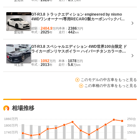
2020
0.7
愛知県
年
万km
GT-R3.8 トラックエディション engineered by nismo
4WDワンオーナー/専用RECARO製カーボンバックバケ
ットシート/RAYS製専用20インチ鍛造AW/純正8インチナ
ビTV/ドラレコ/ETC/アップルカープレイ
2404.9
2386
総額：
本体：
万円
万円
2025
442
年式：
走行：
愛知県
年
km
GT-R3.8 スペシャルエディション 4WD世界100台限定 ド
ライカーボンリヤスポイラー ハイパーチタンカラーホイ
ール サッチャムセキュリティ HDDナビTV バックカメラ
BOSE シートヒーター ETC
1092
1078
総額：
本体：
万円
万円
2013
5.6
年式：
走行：
埼玉県
年
万km
このモデルの中古車をもっと見る
この車種の中古車をもっと見る
相場推移