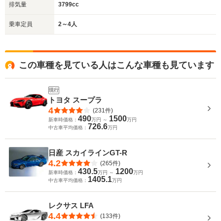
排気量
3799cc
乗車定員
2～4人
この車種を見ている人はこんな車種も見ています
現行
トヨタ スープラ
4
(231件)
490
1500
新車時価格：
万円 ～
万円
726.6
中古車平均価格：
万円
日産 スカイラインGT-R
4.2
(265件)
430.5
1200
新車時価格：
万円 ～
万円
1405.1
中古車平均価格：
万円
レクサス LFA
4.4
(133件)