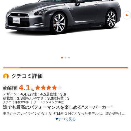
クチコミ評価
4.1
総合評価
点
4.4
4.5
3.6
デザイン：
走行性：
居住性：
3.3
3.9
3
積載性：
運転しやすさ：
維持費：
｜
クチコミ件数
320
件
クーペランキング
16
位
誰でも最高のパフォーマンスを楽しめる“スーパーカー”
車名からスカイラインがなくなり“日産 GT-R”となったモデルは、誰が運転して
も速く楽しく安心なスーパーカーを目指したハイパフォーマンスモデルとなっ
すべて見る
た。外観は空力を考え機能に裏づけられた、エッジの立ったデザインに仕上げ
られたボディには、GT-RのDNAを継ぐ証明として丸目のリアランプが採用され