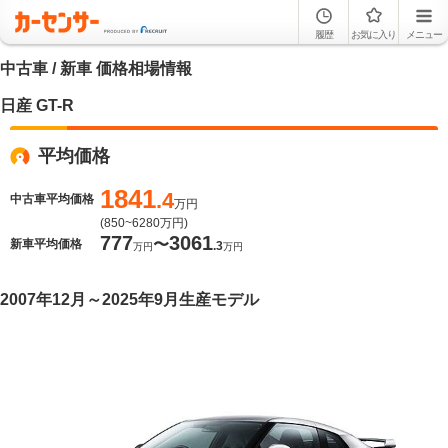
履歴
お気に入り
メニュー
中古車 / 新車 価格相場情報
日産 GT-R
平均価格
1841
.4
中古車平均価格
万円
(
850~6280
万円)
777
3061
〜
新車平均価格
.3
万円
万円
2007年12月～2025年9月生産モデル