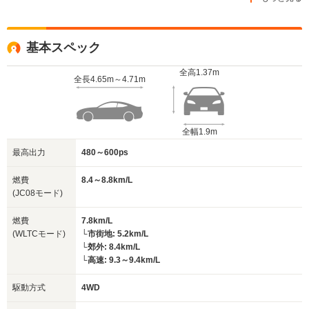
基本スペック
全高
1.37m
全長
4.65m～4.71m
全幅
1.9m
最高出力
480～600ps
燃費
8.4～8.8km/L
(JC08モード)
燃費
7.8km/L
(WLTCモード)
└市街地: 5.2km/L
└郊外: 8.4km/L
└高速: 9.3～9.4km/L
駆動方式
4WD