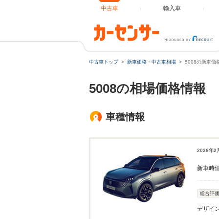
中古車
輸入車
中古車トップ
新車価格・中古車相場
5008の新車
5008の相場価格情報
車種情報
2026年
新車時
総合評
デザイ