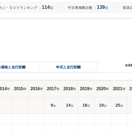
114
139
カン・ＳＵＶランキング
：
位
中古車掲載台数
：
台
取扱
全体
体価格と走行距離
年式と走行距離
014
2015
2016
2017
2018
2019
2020
2021
2
年
年
年
年
年
年
年
年
9
14
18
19
25
台
台
台
台
台