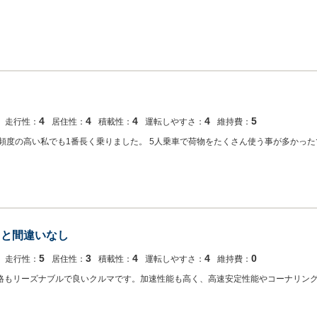
4
4
4
4
5
走行性：
居住性：
積載性：
運転しやすさ：
維持費：
え頻度の高い私でも1番長く乗りました。 5人乗車で荷物をたくさん使う事が多かっ
こと間違いなし
5
3
4
4
0
走行性：
居住性：
積載性：
運転しやすさ：
維持費：
価格もリーズナブルで良いクルマです。加速性能も高く、高速安定性能やコーナリン