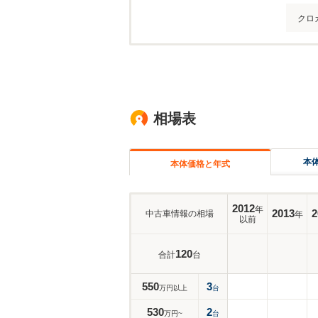
クロ
相場表
本
本体価格と年式
2012
年
2013
2
中古車情報の相場
年
以前
120
合計
台
550
3
万円以上
台
530
2
万円~
台