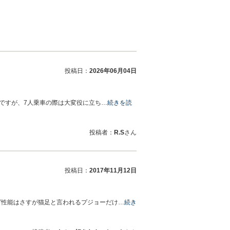
投稿日：
2026年06月04日
たですが、7人乗車の際は大変役に立ち…
続きを読
投稿者：
R.S
さん
投稿日：
2017年11月12日
グ性能はさすが猫足と言われるプジョーだけ…
続き