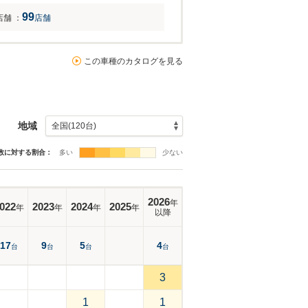
99
店舗
：
店舗
この車種のカタログを見る
地域
数に対する割合：
多い
少ない
2026
年
022
2023
2024
2025
年
年
年
年
以降
17
9
5
4
台
台
台
台
3
1
1