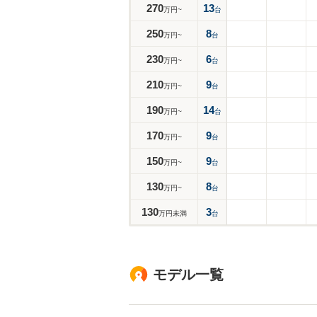
270
13
万円~
台
250
8
万円~
台
230
6
万円~
台
210
9
万円~
台
190
14
万円~
台
170
9
万円~
台
150
9
万円~
台
130
8
万円~
台
130
3
万円未満
台
モデル一覧