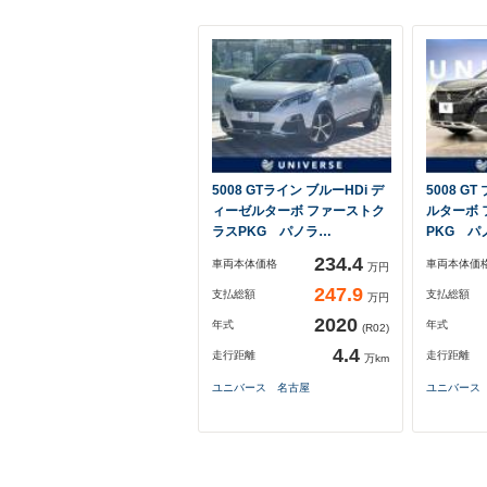
5008 GTライン ブルーHDi デ
5008 G
ィーゼルターボ ファーストク
ルターボ
ラスPKG パノラ…
PKG パ
234.4
車両本体価格
車両本体価
万円
247.9
支払総額
支払総額
万円
2020
年式
年式
(R02)
4.4
走行距離
走行距離
万km
ユニバース 名古屋
ユニバース