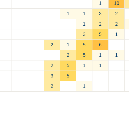
1
10
1
1
3
2
1
2
2
3
5
1
2
1
5
6
2
5
1
1
2
5
1
1
3
5
2
1