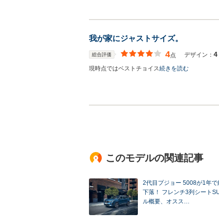
我が家にジャストサイズ。
4
4
デザイン：
総合評価
点
現時点ではベストチョイス
続きを読む
このモデルの関連記事
2代目プジョー 5008が1年で
下落！ フレンチ3列シートS
ル概要、オスス…