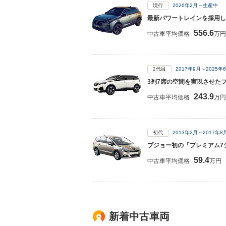
現行
2026年2月～生産中
最新パワートレインを採用し
556.6
中古車平均価格
万円
2代目
2017年9月～2025
3列7席の空間を実現させたプ
243.9
中古車平均価格
万円
初代
2013年2月～2017年
プジョー初の「プレミアム7
59.4
中古車平均価格
万円
新着中古車両