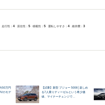
4
5
5
4
3
走行性：
居住性：
積載性：
運転しやすさ：
維持費：
約50万円
【試乗】新型 プジョー 5008│楽しめ
UVのモデ
る7人乗りディーゼルという希少価
値、マイナーチェンジで…