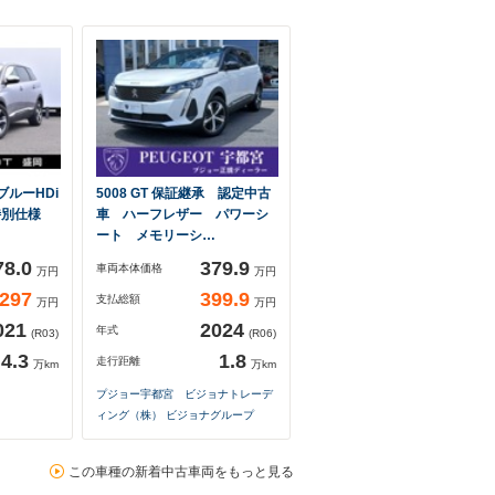
ブルーHDi
5008 GT 保証継承 認定中古
特別仕様
車 ハーフレザー パワーシ
ート メモリーシ…
78.0
379.9
車両本体価格
万円
万円
297
399.9
支払総額
万円
万円
021
2024
年式
(R03)
(R06)
4.3
1.8
走行距離
万km
万km
プジョー宇都宮 ビジョナトレーデ
ィング（株） ビジョナグループ
この車種の新着中古車両をもっと見る