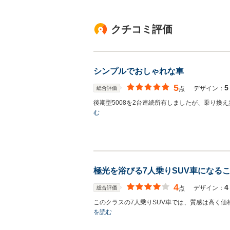
クチコミ評価
シンプルでおしゃれな車
5
5
デザイン：
総合評価
点
後期型5008を2台連続所有しましたが、乗り換
む
極光を浴びる7人乗りSUV車になる
4
4
デザイン：
総合評価
点
このクラスの7人乗りSUV車では、質感は高く
を読む