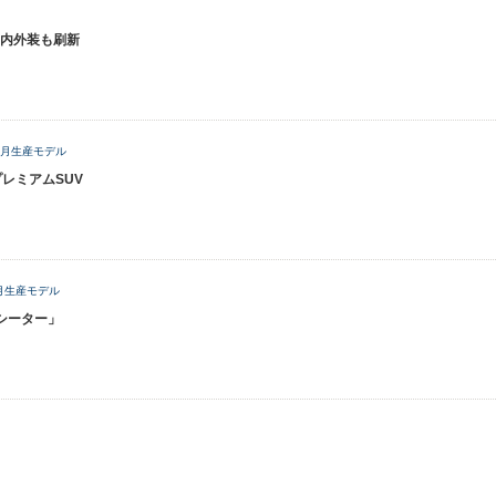
内外装も刷新
年6月生産モデル
レミアムSUV
8月生産モデル
シーター」