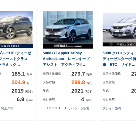
T ブルーHDi ディーゼ
5008 GT AppleCarPlay
5008 クロスシティ 
 ファーストクラス
Androidauto レーンキープ
ディーゼルターボ 
ノラミック…
アシスト アクティブク…
車 ETC サイド…
185.1
279.7
2
格
車両本体価格
車両本体価格
万円
万円
204.9
289.8
支払総額
支払総額
万円
万円
2019
2021
2
年式
年式
(R01)
(R03)
6.9
4
走行距離
走行距離
万km
万km
 埼玉戸田
ＬＩＢＥＲＡＬＡ リベラーラ新宮
プジョー盛岡