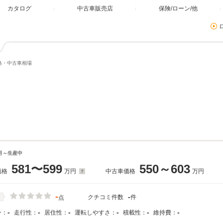
カタログ
中古車販売店
保険/ローン/他
価格・中古車相場
2月～生産中
581〜599
550～603
価格
万円
中古車価格
万円
-
-
クチコミ件数
件
価
点
-
-
-
-
-
-
ン：
走行性：
居住性：
運転しやすさ：
積載性：
維持費：