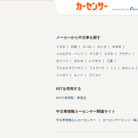
メーカーから中古車を探す
トヨタ
日産
スバル
ホンダ
ＢＭＷ
メルセデス・ベンツ
マツダ
スズキ
アウディ
ダイハツ
ボルボ
レクサス
三菱
フォルクスワーゲン
フェラーリ
ミニ
ポルシェ
ジャガー
ルノー
プジョー
607を売却する
607の車買取・車査定
中古車情報カーセンサー関連サイト
中古車情報ならカーセンサー
カーセンサーエッジ・輸