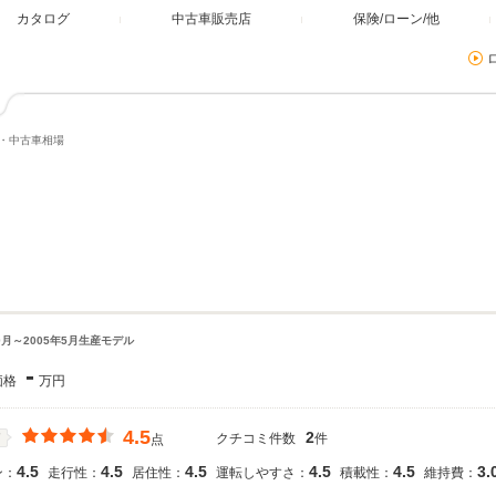
カタログ
中古車販売店
保険/ローン/他
格・中古車相場
10月～2005年5月生産モデル
-
価格
万円
4.5
2
クチコミ件数
件
価
点
4.5
4.5
4.5
4.5
4.5
3.
ン：
走行性：
居住性：
運転しやすさ：
積載性：
維持費：