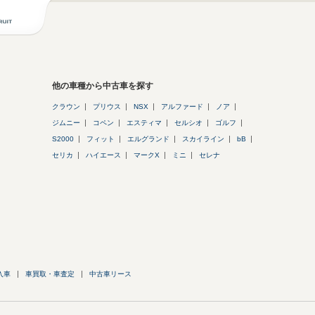
他の車種から中古車を探す
クラウン
プリウス
NSX
アルファード
ノア
ジムニー
コペン
エスティマ
セルシオ
ゴルフ
S2000
フィット
エルグランド
スカイライン
bB
セリカ
ハイエース
マークX
ミニ
セレナ
入車
車買取・車査定
中古車リース