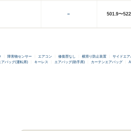
－
501.9〜522
ウ
障害物センサー
エアコン
修復歴なし
横滑り防止装置
サイドエア
エアバッグ(運転席)
キーレス
エアバッグ(助手席)
カーテンエアバッグ
A