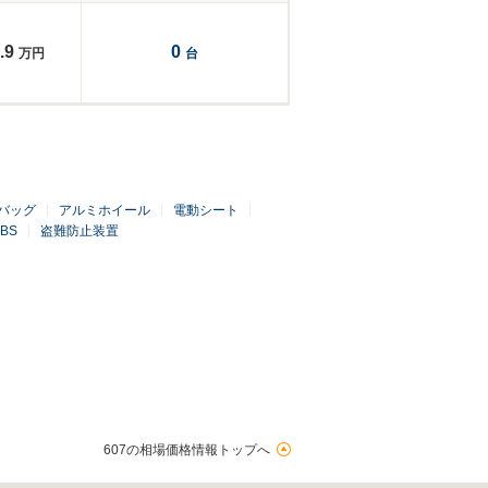
.9
0
万円
台
バッグ
アルミホイール
電動シート
BS
盗難防止装置
607の相場価格情報トップへ