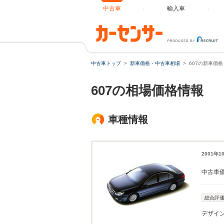
中古車
輸入車
中古車トップ
新車価格・中古車相場
607の新車価
607の相場価格情報
車種情報
2001年
中古車
総合評
デザイ