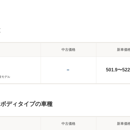
種
中古価格
新車価
－
501.9〜522
生産モデル
じボディタイプの車種
中古価格
新車価