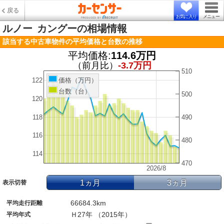
戻る
お気に入り
メニュー
ルノー
カングーの相場情報
該当する中古車物件の平均価格と台数の推移
平均価格:
114.6万円
（前月比）
-3.7万円
510
122
価格（万円）
台数（台）
500
120
118
490
116
480
114
470
2026/8
1ヵ月
3ヵ月
表示切替
66684.3km
平均走行距離
Ｈ27年 （2015年）
平均年式