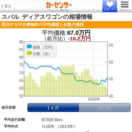
戻る
お気に入り
メニュー
スバル
ディアスワゴンの相場情報
該当する中古車物件の平均価格と台数の推移
平均価格:
67.0万円
（前月比）
-10.2万円
90
55
価格（万円）
85
台数（台）
80
50
75
70
45
65
60
55
40
2026/8
1ヵ月
3ヵ月
表示切替
87309.5km
平均走行距離
Ｈ25年 （2013年）
平均年式