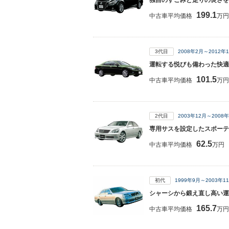
独自のすごみと走りの良さを
199.1
中古車平均価格
万円
3代目
2008年2月～2012
運転する悦びも備わった快適
101.5
中古車平均価格
万円
2代目
2003年12月～200
専用サスを設定したスポーテ
62.5
中古車平均価格
万円
初代
1999年9月～2003年
シャーシから鍛え直し高い運
165.7
中古車平均価格
万円