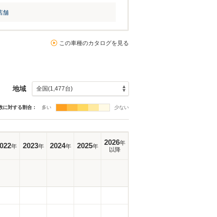
店舗
この車種のカタログを見る
地域
数に対する割合：
多い
少ない
2026
年
022
2023
2024
2025
年
年
年
年
以降