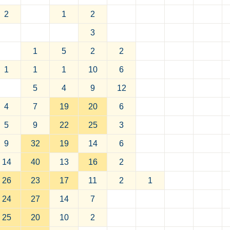
2
1
2
3
1
5
2
2
1
1
1
10
6
5
4
9
12
4
7
19
20
6
5
9
22
25
3
9
32
19
14
6
14
40
13
16
2
26
23
17
11
2
1
24
27
14
7
25
20
10
2