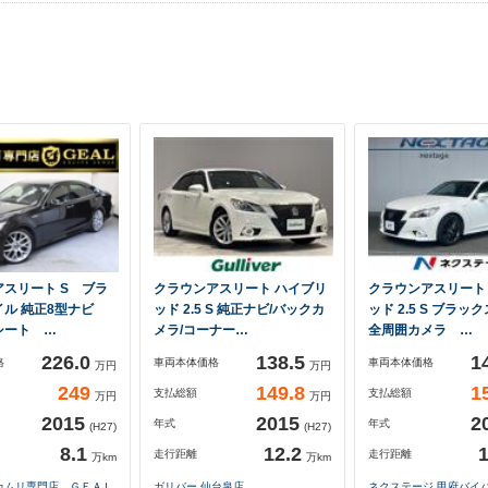
スリート S ブラ
クラウンアスリート ハイブリ
クラウンアスリート
イル 純正8型ナビ
ッド 2.5 S 純正ナビ/バックカ
ッド 2.5 S ブラッ
シート …
メラ/コーナー…
全周囲カメラ …
226.0
138.5
1
格
車両本体価格
車両本体価格
万円
万円
249
149.8
1
支払総額
支払総額
万円
万円
2015
2015
2
年式
年式
(H27)
(H27)
8.1
12.2
1
走行距離
走行距離
万km
万km
カムリ専門店 ＧＥＡＬ
ガリバー 仙台泉店
ネクステージ 甲府バイ