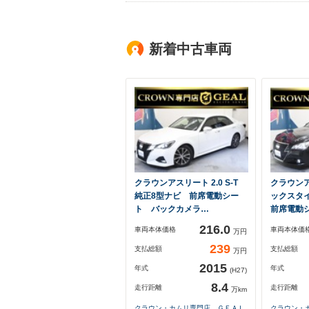
新着中古車両
クラウンアスリート 2.0 S-T
クラウンア
純正8型ナビ 前席電動シー
ックスタ
ト バックカメラ…
前席電動
216.0
車両本体価格
車両本体価
万円
239
支払総額
支払総額
万円
2015
年式
年式
(H27)
8.4
走行距離
走行距離
万km
クラウン・カムリ専門店 ＧＥＡＬ
クラウン・