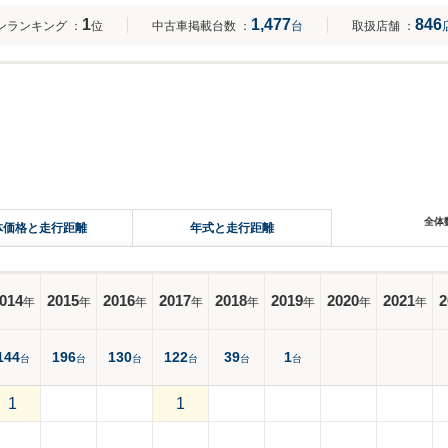
1
1,477
846
ンランキング
：
位
中古車掲載台数
：
台
取扱店舗
：
全体
体価格と走行距離
年式と走行距離
014
2015
2016
2017
2018
2019
2020
2021
2
年
年
年
年
年
年
年
年
144
196
130
122
39
1
台
台
台
台
台
台
1
1