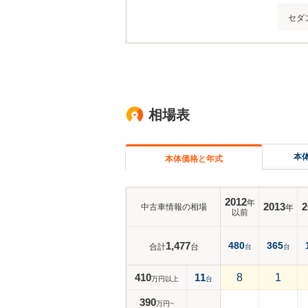
セダ
相場表
本
本体価格と年式
2012
年
2013
2
中古車情報の相場
年
以前
1,477
480
365
合計
台
台
台
410
11
8
1
万円以上
台
390
万円~