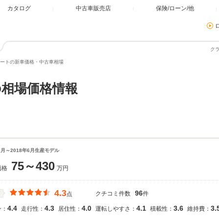
カタログ
中古車販売店
保険/ローン/他
ク
ートの新車価格・中古車相場
相場価格情報
12月～2018年6月生産モデル
75～430
価格
万円
4.3
96
クチコミ件数
件
価
点
4.4
4.3
4.0
4.1
3.6
3.
ン：
走行性：
居住性：
運転しやすさ：
積載性：
維持費：