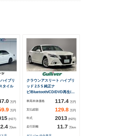
 ハイブリ
クラウンアスリート ハイブリ
クスタイル
ッド 2.5 S 純正ナ
ビ/Bluetooth/CD/DVD再生/…
47.0
117.4
車両本体価格
万円
万円
59.9
129.8
支払総額
万円
万円
015
2013
年式
(H27)
(H25)
2.4
11.7
走行距離
万km
万km
パス店
ガリバー 仙台泉店