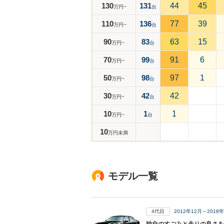
130
131
44
45
万円~
台
110
136
77
39
万円~
台
90
83
63
15
万円~
台
70
99
91
6
万円~
台
50
98
97
1
万円~
台
30
42
42
万円~
台
10
1
1
万円~
台
10
万円未満
モデル一覧
4代目
2012年12月～201