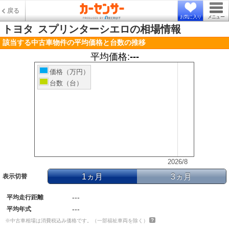
戻る
お気に入り
メニュー
トヨタ
スプリンターシエロの相場情報
該当する中古車物件の平均価格と台数の推移
平均価格:
---
価格（万円）
台数（台）
2026/8
1ヵ月
3ヵ月
表示切替
---
平均走行距離
---
平均年式
※中古車相場は消費税込み価格です。（一部福祉車両を除く）