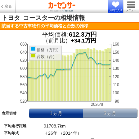
戻る
お気に入り
メニュー
トヨタ
コースターの相場情報
該当する中古車物件の平均価格と台数の推移
平均価格:
612.3万円
（前月比）
+34.1万円
660
160
価格（万円）
640
150
台数（台）
620
140
600
130
580
120
560
110
540
100
520
90
2026/8
1ヵ月
3ヵ月
表示切替
91708.7km
平均走行距離
Ｈ26年 （2014年）
平均年式