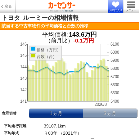
戻る
お気に入り
メニュー
トヨタ
ルーミーの相場情報
該当する中古車物件の平均価格と台数の推移
平均価格:
143.6万円
（前月比）
-0.1万円
146
6100
価格（万円）
6000
145
台数（台）
5900
144
5800
5700
143
5600
142
5500
141
5400
2026/8
1ヵ月
3ヵ月
表示切替
39107.1km
平均走行距離
Ｒ03年 （2021年）
平均年式