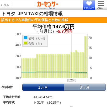
戻る
お気に入り
メニュー
トヨタ
JPN TAXIの相場情報
該当する中古車物件の平均価格と台数の推移
平均価格:
147.6万円
（前月比）
-5.7万円
500
20
価格（万円）
台数（台）
400
15
300
10
200
5
100
0
2026/8
1ヵ月
3ヵ月
表示切替
412454.5km
平均走行距離
Ｈ31年 （2019年）
平均年式