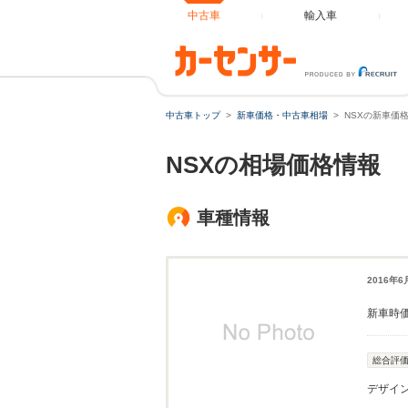
中古車
輸入車
中古車トップ
新車価格・中古車相場
NSXの新車価
NSXの相場価格情報
車種情報
2016年
新車時
総合評
デザイ