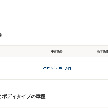
種
中古価格
新車価
2969～2981
－
万円
じボディタイプの車種