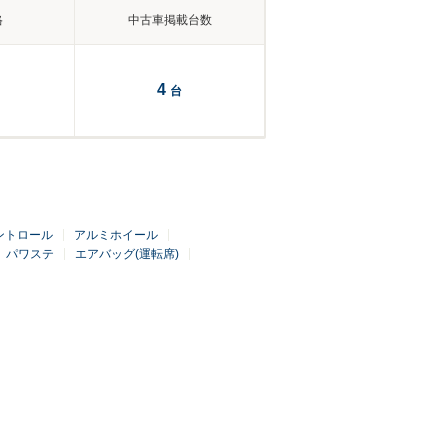
格
中古車掲載台数
4
台
ントロール
アルミホイール
パワステ
エアバッグ(運転席)