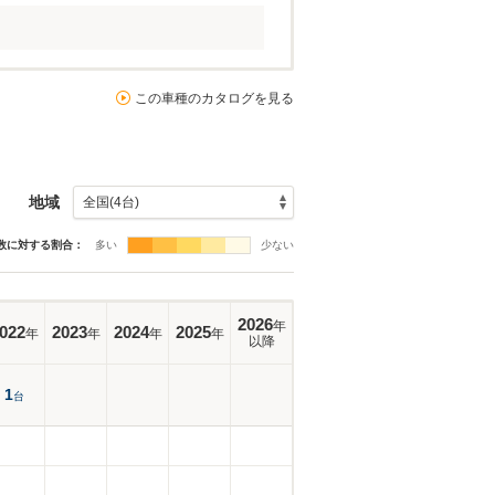
この車種のカタログを見る
地域
数に対する割合：
多い
少ない
2026
年
022
2023
2024
2025
年
年
年
年
以降
1
台