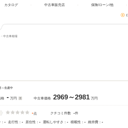
カタログ
中古車販売店
保険/ローン/他
格・中古車相場
6月～生産中
-
2969～2981
価格
万円
中古車価格
万円
-
-
クチコミ件数
件
価
点
-
-
-
-
-
-
ン：
走行性：
居住性：
運転しやすさ：
積載性：
維持費：