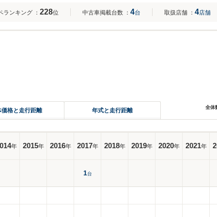
228
4
4
ペランキング
：
位
中古車掲載台数
：
台
取扱店舗
：
店舗
全体
体価格と走行距離
年式と走行距離
014
2015
2016
2017
2018
2019
2020
2021
2
年
年
年
年
年
年
年
年
1
台