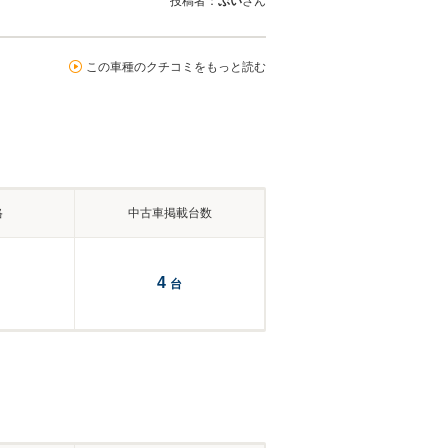
投稿者：
ぶい
さん
この車種のクチコミをもっと読む
格
中古車掲載台数
4
台