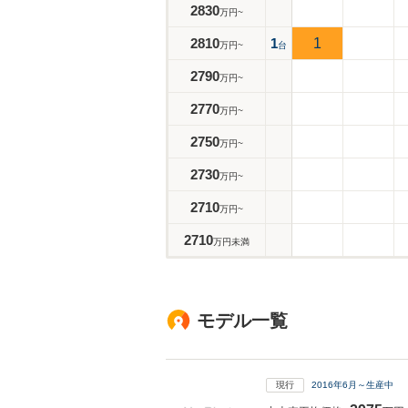
2830
万円~
2810
1
1
万円~
台
2790
万円~
2770
万円~
2750
万円~
2730
万円~
2710
万円~
2710
万円未満
モデル一覧
現行
2016年6月～生産中