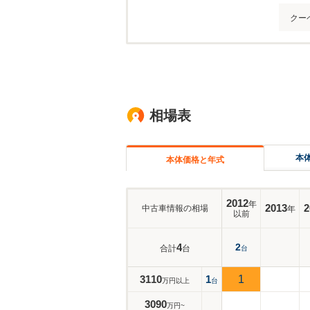
クー
相場表
本
本体価格と年式
2012
年
2013
2
中古車情報の相場
年
以前
4
2
合計
台
台
3110
1
1
万円以上
台
3090
万円~