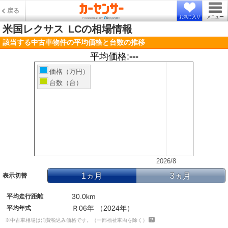
戻る
お気に入り
メニュー
米国レクサス
LCの相場情報
該当する中古車物件の平均価格と台数の推移
平均価格:
---
価格（万円）
台数（台）
2026/8
1ヵ月
3ヵ月
表示切替
30.0km
平均走行距離
Ｒ06年 （2024年）
平均年式
※中古車相場は消費税込み価格です。（一部福祉車両を除く）