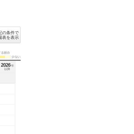
記の条件で
場表を表示
2026
年
以降