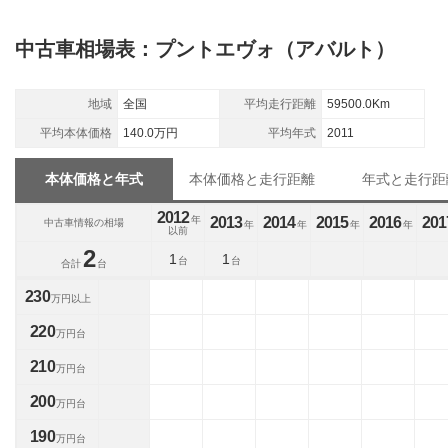
中古車相場表：プントエヴォ（アバルト）
地域
全国
平均走行距離
59500.0Km
平均本体価格
140.0万円
平均年式
2011
本体価格と年式
本体価格と走行距離
年式と走行距
2012
年
2013
2014
2015
2016
201
中古車情報の相場
年
年
年
年
以前
2
1
1
台
台
合計
台
230
万円以上
220
万円台
210
万円台
200
万円台
190
万円台