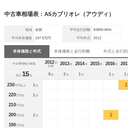
中古車相場表：A5カブリオレ（アウディ）
地域
全国
平均走行距離
83800.0Km
平均本体価格
147.8万円
平均年式
2012
本体価格と年式
本体価格と走行距離
年式と走行距
2012
年
2013
2014
2015
2016
201
中古車情報の相場
年
年
年
年
以前
15
9
2
1
1
1
台
台
台
台
合計
台
230
1
1
万円以上
台
220
1
万円台
台
210
万円台
200
1
1
万円台
台
190
万円台