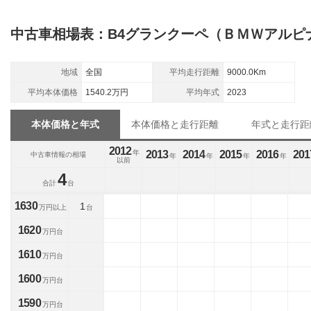
中古車相場表：B4グランクーペ（ＢＭＷアルピ
地域
全国
平均走行距離
9000.0Km
平均本体価格
1540.2万円
平均年式
2023
本体価格と年式
本体価格と走行距離
年式と走行距
2012
年
2013
2014
2015
2016
201
中古車情報の相場
年
年
年
年
以前
4
合計
台
1630
1
万円以上
台
1620
万円台
1610
万円台
1600
万円台
1590
万円台