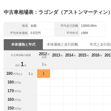
中古車相場表：ラゴンダ（アストンマーティン
地域
全国
平均走行距離
13000.0Km
平均本体価格
0.0万円
平均年式
1988
本体価格と年式
本体価格と走行距離
年式と走行距
2012
年
2013
2014
2015
2016
201
中古車情報の相場
年
年
年
年
以前
1
1
台
合計
台
190
1
1
万円以上
台
180
万円台
170
万円台
160
万円台
150
万円台