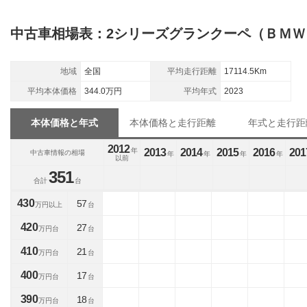
中古車相場表：2シリーズグランクーペ（ＢＭＷ
地域
全国
平均走行距離
17114.5Km
平均本体価格
344.0万円
平均年式
2023
本体価格と年式
本体価格と走行距離
年式と走行距
2012
年
2013
2014
2015
2016
201
中古車情報の相場
年
年
年
年
以前
351
合計
台
430
57
万円以上
台
420
27
万円台
台
410
21
万円台
台
400
17
万円台
台
390
18
万円台
台