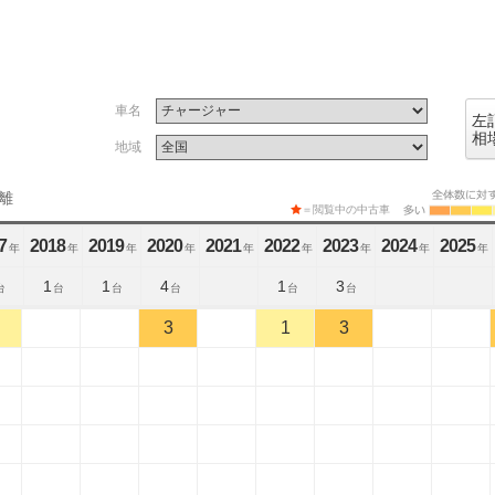
車名
左
相
地域
離
＝閲覧中の中古車
7
2018
2019
2020
2021
2022
2023
2024
2025
年
年
年
年
年
年
年
年
年
1
1
4
1
3
台
台
台
台
台
台
3
1
3