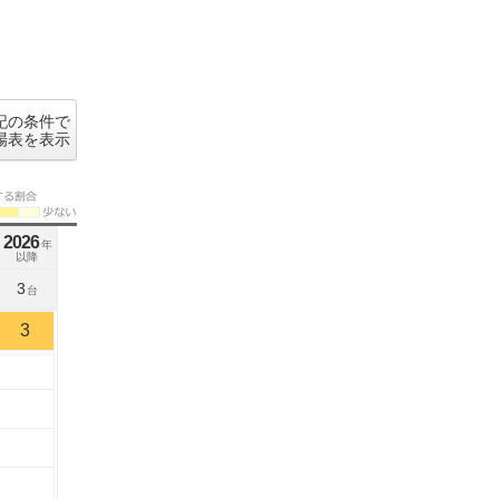
記の条件で
場表を表示
2026
年
以降
3
台
3