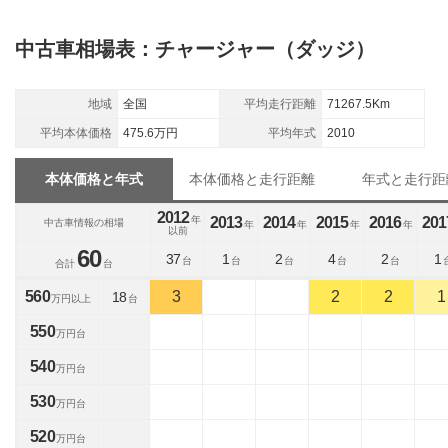
中古車相場表：チャージャー（ダッジ）
地域
全国
平均走行距離
71267.5Km
平均本体価格
475.6万円
平均年式
2010
本体価格と年式
本体価格と走行距離
年式と走行距
2012
年
2013
2014
2015
2016
201
中古車情報の相場
年
年
年
年
以前
60
37
1
2
4
2
1
台
台
台
台
台
合計
台
560
3
2
2
1
18
万円以上
台
550
万円台
540
万円台
530
万円台
520
万円台